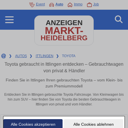
Event
Auto
Immo
Job
ANZEIGEN
MARKT-
HEIDELBERG
❯
AUTOS
❯
ITTLINGEN
❯
TOYOTA
Toyota gebraucht in Ittlingen entdecken – Gebrauchtwagen
von privat & Händler
Finden Sie in Ittlingen Ihren gebrauchten Toyota – vom Klein- bis
zum Premiummodell
Entdecken Sie in Ittlingen gebrauchte Toyota Fahrzeuge. Von Kleinwagen bis
hin zum SUV – hier finden Sie von Toyota die besten Gebrauchtwagen in
Ittlingen von privat und vom Händler.
Leider konnten wir derzeit keine passenden Autos finden. Schauen Sie
Alle Cookies akzeptieren
Alle Cookies ablehnen
bald wieder vorbei!