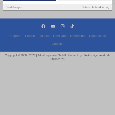
Einstellungen
Datenschutzerklärung
Ratgeber
Presse
Lokales
Über Uns
Impressum
Datenschutz
Cookies
Copyright © 2000 - 2026 | 1A Infosysteme GmbH | Content by: 1A-Anzeigenmarkt.de
08.08.2026