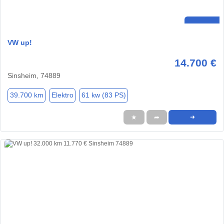
VW up!
14.700 €
Sinsheim, 74889
39.700 km
Elektro
61 kw (83 PS)
★
➦
➜