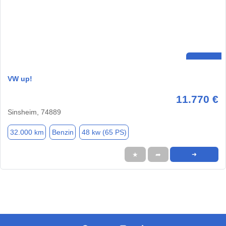
VW up!
11.770 €
Sinsheim, 74889
32.000 km
Benzin
48 kw (65 PS)
★
➦
➜