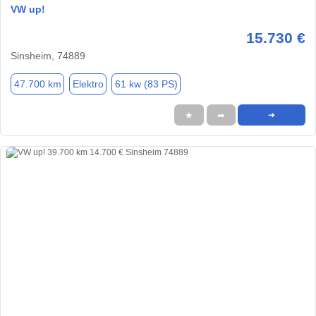
VW up!
15.730 €
Sinsheim, 74889
47.700 km
Elektro
61 kw (83 PS)
★
➦
➜