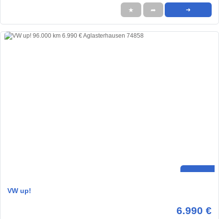
★
➦
➜
VW up!
6.990 €