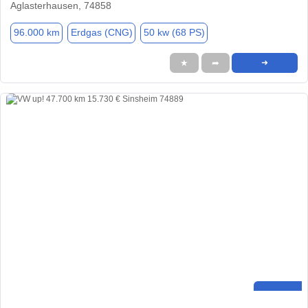
Aglasterhausen, 74858
96.000 km
Erdgas (CNG)
50 kw (68 PS)
★
➦
➜