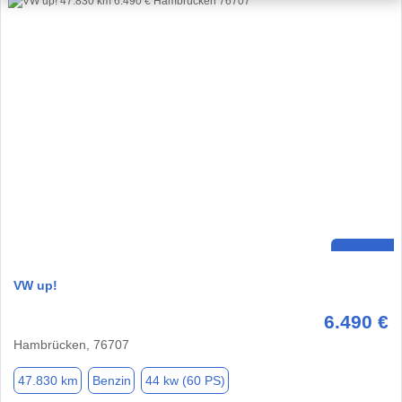
VW up!
6.490 €
Hambrücken, 76707
47.830 km
Benzin
44 kw (60 PS)