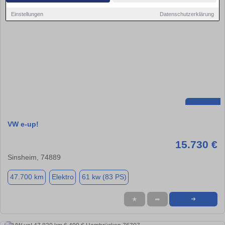
Einstellungen
Datenschutzerklärung
VW e-up!
15.730 €
Sinsheim, 74889
47.700 km
Elektro
61 kw (83 PS)
★
➦
➜