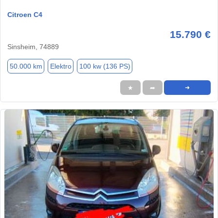
Citroen C4
15.790 €
Sinsheim, 74889
50.000 km
Elektro
100 kw (136 PS)
★
➦
➜