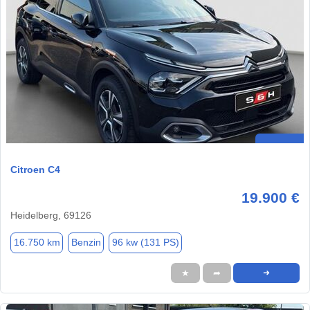
Citroen C4
19.900 €
Heidelberg, 69126
16.750 km
Benzin
96 kw (131 PS)
★
➦
➜