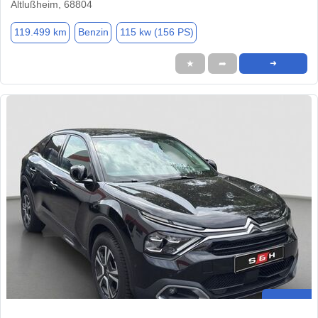
Altlußheim, 68804
119.499 km
Benzin
115 kw (156 PS)
★
➦
➜