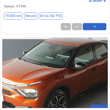
Speyer, 67346
79.845 km
Benzin
60 kw (82 PS)
★
➦
➜