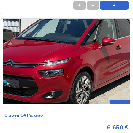
★
➦
➜
Citroen C4 Picasso
6.650 €