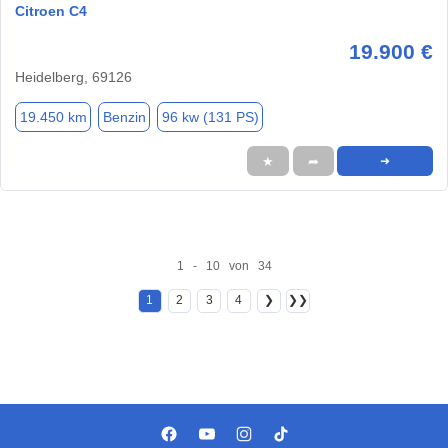
Citroen C4
19.900 €
Heidelberg, 69126
19.450 km
Benzin
96 kw (131 PS)
★
➦
➜
1 - 10 von 34
1
2
3
4
❯
❯❯