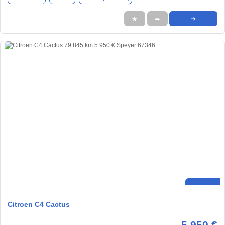
★
➦
➜
Citroen C4 Cactus
5.950 €