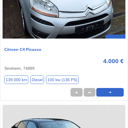
Citroen C4 Picasso
4.000 €
Sinsheim, 74889
139.000 km
Diesel
100 kw (136 PS)
★
➦
➜