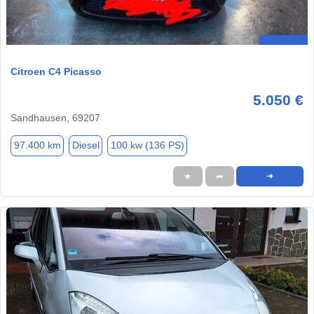
Citroen C4 Picasso
5.050 €
Sandhausen, 69207
97.400 km
Diesel
100 kw (136 PS)
★
➦
➜