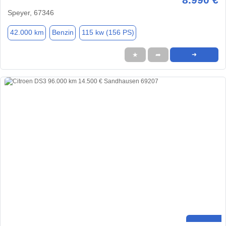
Speyer, 67346
42.000 km
Benzin
115 kw (156 PS)
★
➦
➜