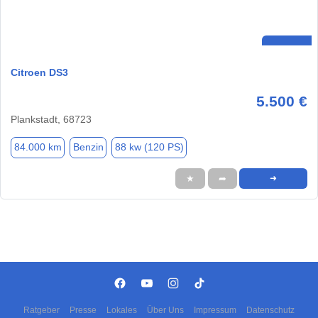
Citroen DS3
5.500 €
Plankstadt, 68723
84.000 km
Benzin
88 kw (120 PS)
★
➦
➜
Ratgeber
Presse
Lokales
Über Uns
Impressum
Datenschutz