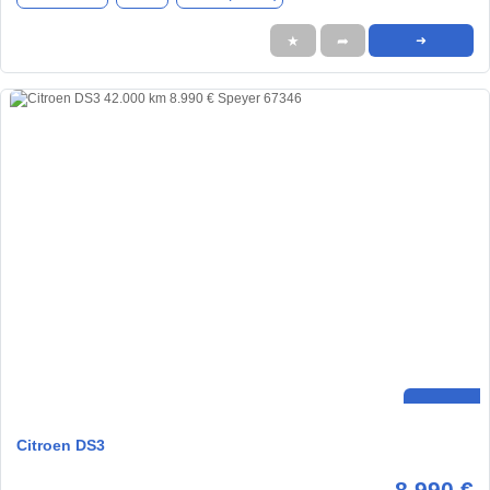
★
➦
➜
Citroen DS3
8.990 €