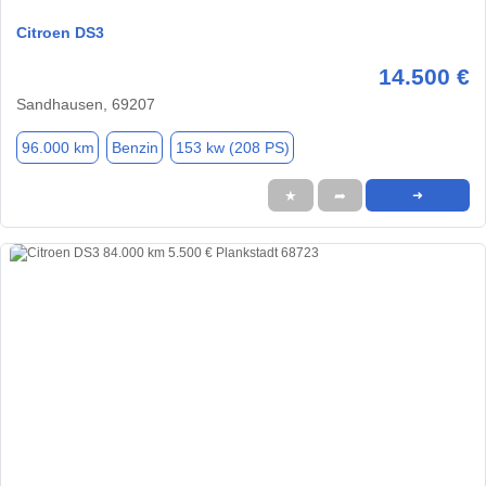
Citroen DS3
14.500 €
Sandhausen, 69207
96.000 km
Benzin
153 kw (208 PS)
★
➦
➜