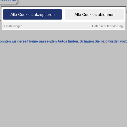
chönborn
Finden Sie in Bad Schönborn Ihren geb
Alle Cookies akzeptieren
Alle Cookies ablehnen
n Sie in Bad Schönborn einen Peugeot RCZ Gebrauchtwagen? Entdecken Sie geb
Preisklassen von privat und vom
Einstellungen
Datenschutzerklärung
onnten wir derzeit keine passenden Autos finden. Schauen Sie bald wieder vorb