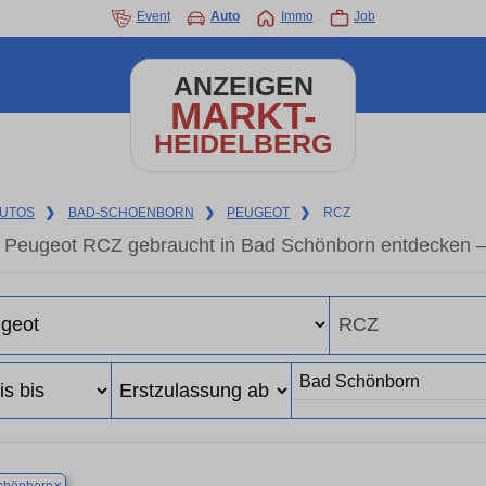
Event
Auto
Immo
Job
ANZEIGEN
MARKT-
HEIDELBERG
UTOS
❯
BAD-SCHOENBORN
❯
PEUGEOT
❯
RCZ
Peugeot RCZ gebraucht in Bad Schönborn entdecken –
×