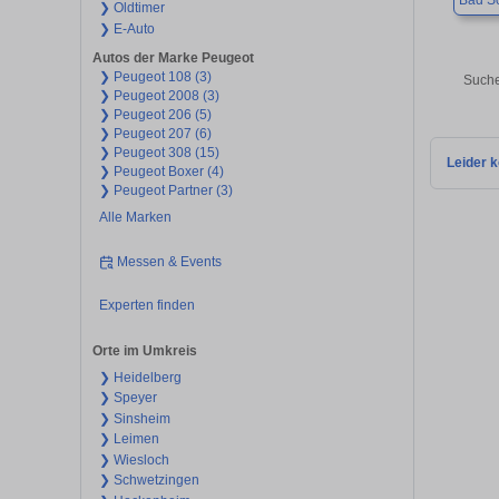
Bad S
❯ Oldtimer
❯ E-Auto
Autos der Marke Peugeot
❯ Peugeot 108 (3)
Suche
❯ Peugeot 2008 (3)
❯ Peugeot 206 (5)
❯ Peugeot 207 (6)
❯ Peugeot 308 (15)
Leider k
❯ Peugeot Boxer (4)
❯ Peugeot Partner (3)
Alle Marken
Messen & Events
Experten finden
Orte im Umkreis
❯ Heidelberg
❯ Speyer
❯ Sinsheim
❯ Leimen
❯ Wiesloch
❯ Schwetzingen