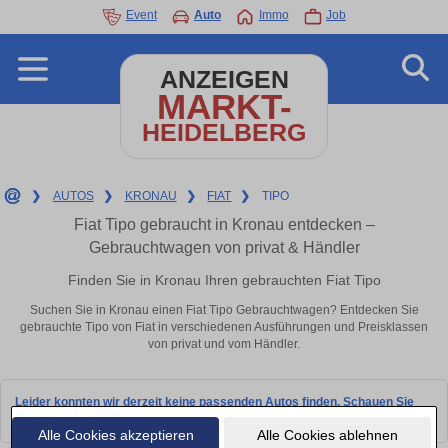
Event
Auto
Immo
Job
ANZEIGEN
MARKT-
HEIDELBERG
❯
AUTOS
❯
KRONAU
❯
FIAT
❯
TIPO
Fiat Tipo gebraucht in Kronau entdecken –
Gebrauchtwagen von privat & Händler
Finden Sie in Kronau Ihren gebrauchten Fiat Tipo
Suchen Sie in Kronau einen Fiat Tipo Gebrauchtwagen? Entdecken Sie
gebrauchte Tipo von Fiat in verschiedenen Ausführungen und Preisklassen
von privat und vom Händler.
Leider konnten wir derzeit keine passenden Autos finden. Schauen Sie
bald wieder vorbei!
Alle Cookies akzeptieren
Alle Cookies ablehnen