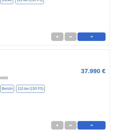
Diesel
110 kw (150 PS)
★
➦
➜
37.990 €
74889
Benzin
110 kw (150 PS)
★
➦
➜