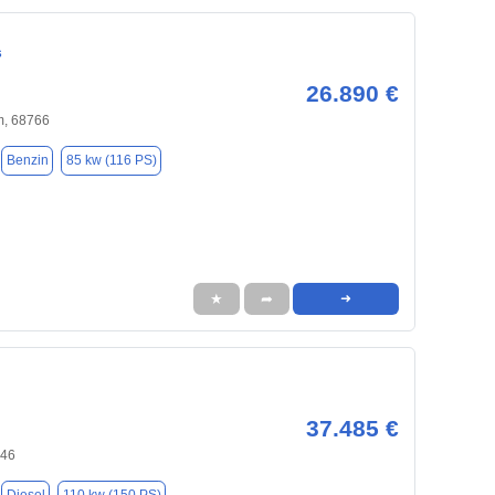
s
26.890 €
, 68766
Benzin
85 kw (116 PS)
★
➦
➜
37.485 €
346