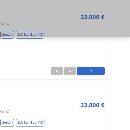
33.800 €
 68167
Benzin
110 kw (150 PS)
★
➦
➜
33.800 €
 68167
Benzin
110 kw (150 PS)