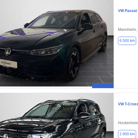
VW Passat
Mannheim,
6.500 km
VW T-Cros
Hockenheim
2.900 km