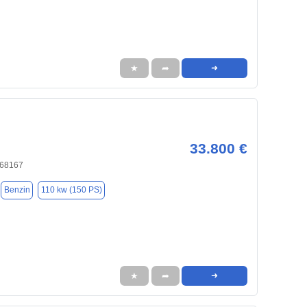
★
➦
➜
33.800 €
 68167
Benzin
110 kw (150 PS)
★
➦
➜