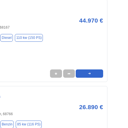
44.970 €
 68167
Diesel
110 kw (150 PS)
★
➦
➜
s
26.890 €
, 68766
Benzin
85 kw (116 PS)