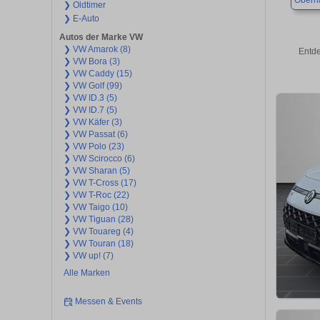
Oberh
❯ Oldtimer
❯ E-Auto
Autos der Marke VW
❯ VW Amarok (8)
Entde
❯ VW Bora (3)
❯ VW Caddy (15)
❯ VW Golf (99)
❯ VW ID.3 (5)
❯ VW ID.7 (5)
❯ VW Käfer (3)
❯ VW Passat (6)
❯ VW Polo (23)
❯ VW Scirocco (6)
❯ VW Sharan (5)
❯ VW T-Cross (17)
❯ VW T-Roc (22)
❯ VW Taigo (10)
❯ VW Tiguan (28)
❯ VW Touareg (4)
❯ VW Touran (18)
❯ VW up! (7)
Alle Marken
Messen & Events