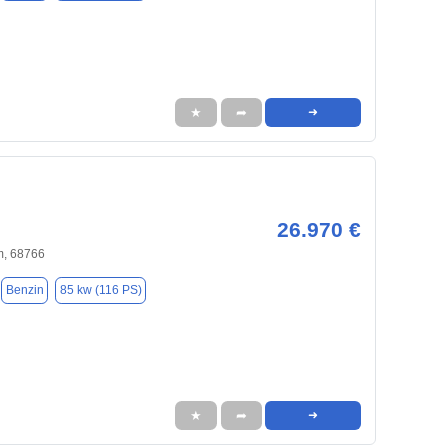
★
➦
➜
26.970 €
, 68766
Benzin
85 kw (116 PS)
★
➦
➜