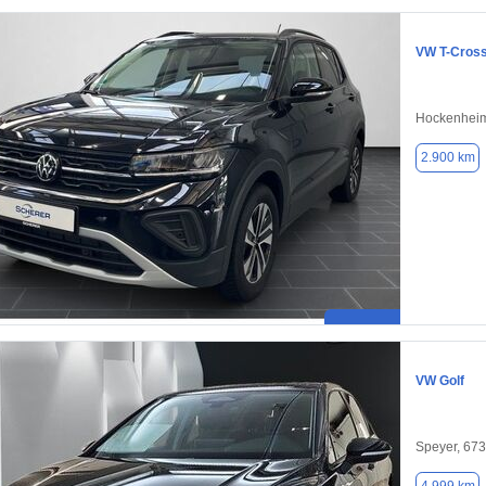
VW T-Cros
Hockenheim
2.900 km
VW Golf
Speyer, 67