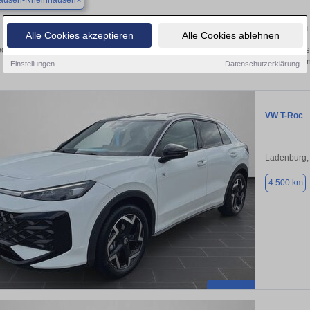
ausen-Rheinhausen
Finden Sie Ihren gebrauchten Volkswagen – vom
Alle Cookies akzeptieren
Alle Cookies ablehnen
cken Sie in Oberhausen-Rheinhausen gebrauchte VW Fahrzeuge. Von Kleinwagen 
Volkswagen die besten Angebote i
Einstellungen
Datenschutzerklärung
VW T-Roc
Ladenburg,
4.500 km