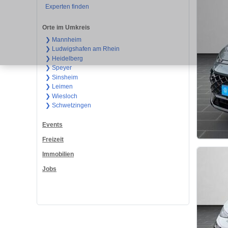
Experten finden
Orte im Umkreis
❯ Mannheim
❯ Ludwigshafen am Rhein
❯ Heidelberg
❯ Speyer
❯ Sinsheim
❯ Leimen
❯ Wiesloch
❯ Schwetzingen
Events
Freizeit
Immobilien
Jobs