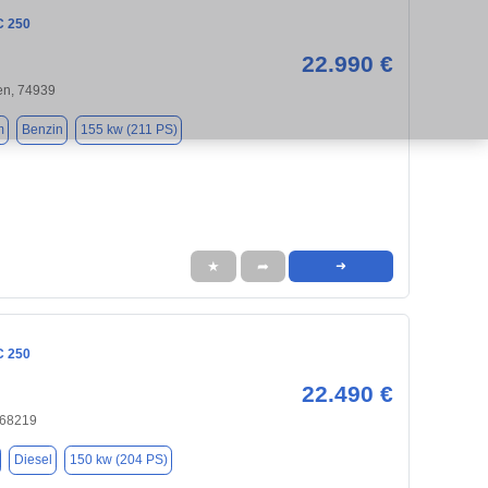
C 250
22.990 €
n, 74939
m
Benzin
155 kw (211 PS)
★
➦
➜
C 250
22.490 €
 68219
Diesel
150 kw (204 PS)