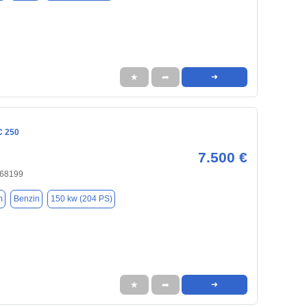
★
➦
➜
C 250
7.500 €
 68199
m
Benzin
150 kw (204 PS)
★
➦
➜