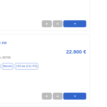
★
➦
➜
C 250
22.900 €
, 68766
Benzin
155 kw (211 PS)
★
➦
➜