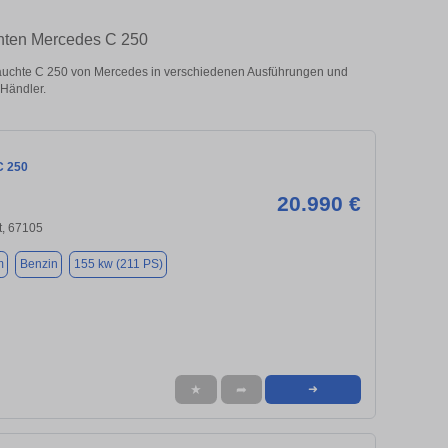
chten Mercedes C 250
auchte C 250 von Mercedes in verschiedenen Ausführungen und
 Händler.
C 250
20.990 €
t, 67105
m
Benzin
155 kw (211 PS)
★
➦
➜