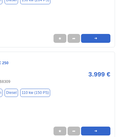
m
Diesel
150 kw (204 PS)
★
➦
➜
C 250
3.999 €
 68309
m
Diesel
110 kw (150 PS)
★
➦
➜