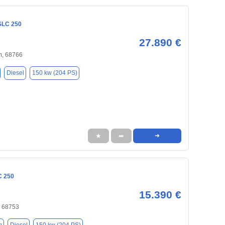
SLC 250
27.890 €
, 68766
Diesel
150 kw (204 PS)
★
➦
➜
C 250
15.390 €
 68753