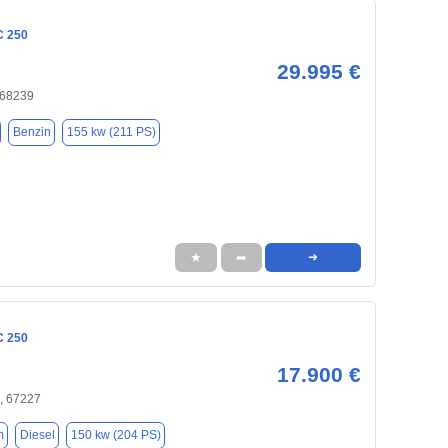
C 250
29.995 €
 68239
Benzin
155 kw (211 PS)
★
➦
➜
C 250
17.900 €
, 67227
m
Diesel
150 kw (204 PS)