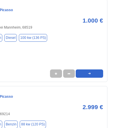
 Picasso
1.000 €
bei Mannheim, 68519
m
Diesel
100 kw (136 PS)
★
➦
➜
 Picasso
2.999 €
 69214
m
Benzin
88 kw (120 PS)