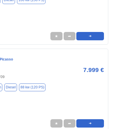
Diesel
100 kw (136 PS)
★
➦
➜
 Picasso
7.999 €
709
m
Diesel
88 kw (120 PS)
★
➦
➜