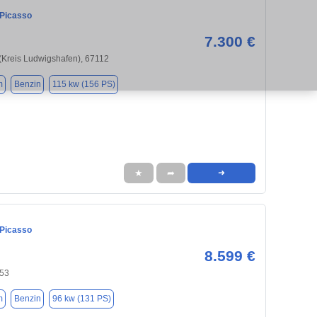
 Picasso
7.300 €
 (Kreis Ludwigshafen), 67112
m
Benzin
115 kw (156 PS)
★
➦
➜
 Picasso
8.599 €
653
m
Benzin
96 kw (131 PS)