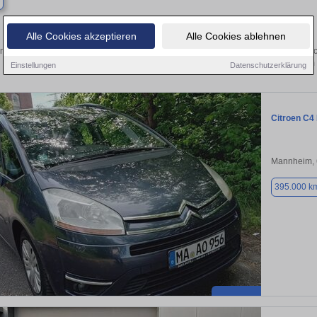
Finden Sie in Brühl Ihren gebrauchten
Alle Cookies akzeptieren
Alle Cookies ablehnen
n Sie in Brühl einen Citroen C4 Picasso Gebrauchtwagen? Entdecken Sie gebrauc
Preisklassen von privat und vom
Einstellungen
Datenschutzerklärung
Citroen C4
Mannheim,
395.000 k