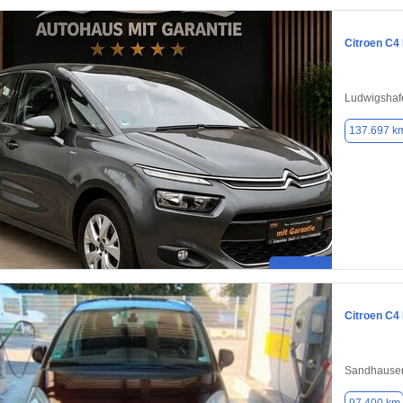
Citroen C4
Ludwigshaf
137.697 k
Citroen C4
Sandhause