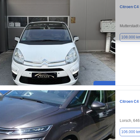
Citroen C4
Mutterstadt
108.000 k
Citroen C4
Lorsch, 64
106.000 k