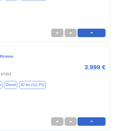
★
➦
➜
 Picasso
3.999 €
 67354
m
Diesel
82 kw (111 PS)
★
➦
➜