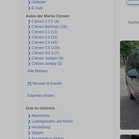
Brühl
❯ Oldtimer
❯ E-Auto
Autos der Marke Citroen
❯ Citroen 2 CV (4)
Suche
❯ Citroen Berlingo (29)
❯ Citroen C1 (12)
❯ Citroen C3 (52)
❯ Citroen C4 (41)
❯ Citroen C5 (139)
❯ Citroen DS 3 (7)
❯ Citroen Jumper (8)
❯ Citroen Jumpy (3)
Alle Marken
Messen & Events
Experten finden
Orte im Umkreis
❯ Mannheim
❯ Ludwigshafen am Rhein
❯ Heidelberg
❯ Speyer
❯ Frankenthal (Pfalz)