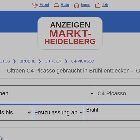
Event
Auto
Immo
Job
ANZEIGEN
MARKT-
HEIDELBERG
UTOS
❯
BRUEHL
❯
CITROEN
❯
C4-PICASSO
Citroen C4 Picasso gebraucht in Brühl entdecken – 
×