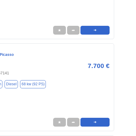
★
➦
➜
 Picasso
7.700 €
67141
m
Diesel
68 kw (92 PS)
★
➦
➜