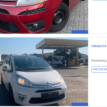
Citroen C4
Römerberg,
186.019 k