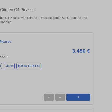
 Citroen C4 Picasso
hte C4 Picasso von Citroen in verschiedenen Ausführungen und
 Händler.
 Picasso
3.450 €
 68219
m
Diesel
100 kw (136 PS)
★
➦
➜