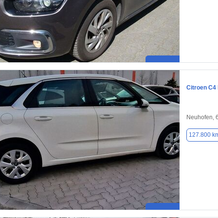
Citroen C4
Neuhofen, 
127.800 k