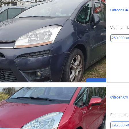
Citroen C4
Viernheim 
250.000 k
Citroen C4
Eppelheim,
195.000 k