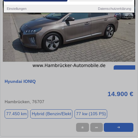
Einstellungen
Datenschutzerklärung
Hyundai IONIQ
14.900 €
Hambrücken, 76707
77.450 km
Hybrid (Benzin/Elekt
77 kw (105 PS)
★
➦
➜