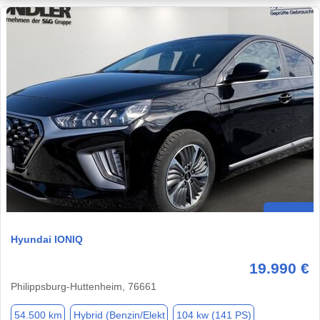
Hyundai IONIQ
19.990 €
Philippsburg-Huttenheim, 76661
54.500 km
Hybrid (Benzin/Elekt
104 kw (141 PS)