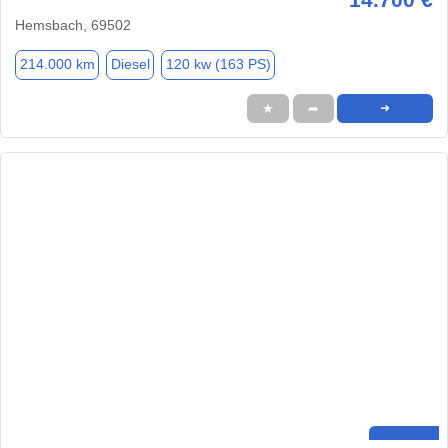
Hemsbach, 69502
214.000 km
Diesel
120 kw (163 PS)
★
➦
➜