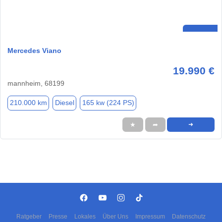
Mercedes Viano
19.990 €
mannheim, 68199
210.000 km
Diesel
165 kw (224 PS)
★
➦
➜
Ratgeber
Presse
Lokales
Über Uns
Impressum
Datenschutz