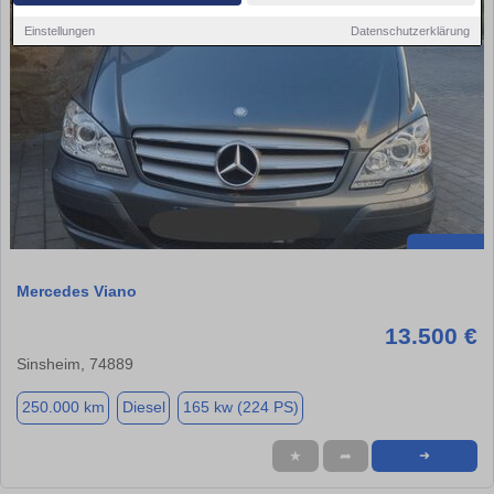
Einstellungen
Datenschutzerklärung
Mercedes Viano
13.500 €
Sinsheim, 74889
250.000 km
Diesel
165 kw (224 PS)
★
➦
➜