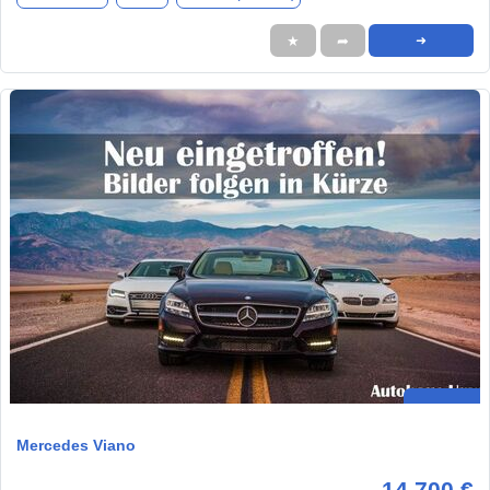
★
➦
➜
Mercedes Viano
14.700 €