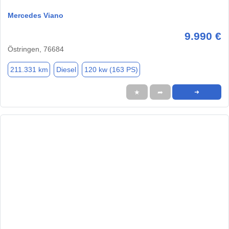
Mercedes Viano
9.990 €
Östringen, 76684
211.331 km
Diesel
120 kw (163 PS)
★
➦
➜