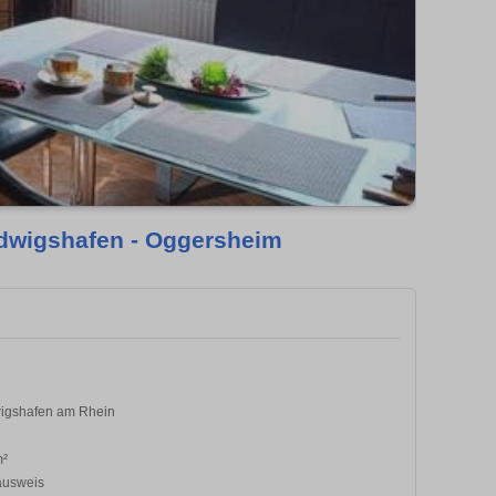
udwigshafen - Oggersheim
igshafen am Rhein
m²
ausweis