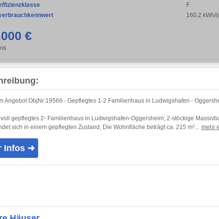
ffizienzklasse
F
verbrauchkennwert
160,2 kWh/(
.000 €
is
hreibung:
 Angebot ObjNr:19566 - Gepflegtes 1-2 Familienhaus in Ludwigshafen - Oggersh
evoll gepflegtes 2- Familienhaus in Ludwigshafen-Oggersheim; 2-stöckige Massiv
ndet sich in einem gepflegten Zustand; Die Wohnfläche beträgt ca. 215 m²...
mehr e
 Infos ➜
re Häuser