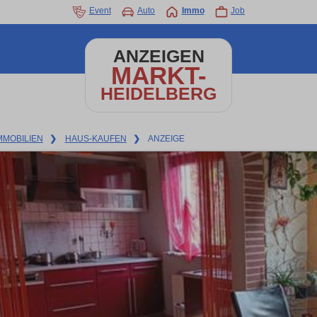
Event
Auto
Immo
Job
ANZEIGEN
MARKT-
HEIDELBERG
MMOBILIEN
❯
HAUS-KAUFEN
❯
ANZEIGE