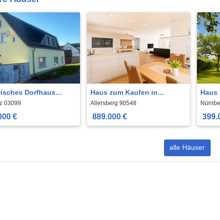
risches Dorfhaus
Haus zum Kaufen in
Haus 
t auf neuen Glanz
Allersberg 889.000 € 189 m²
Nürnb
tz 03099
Allersberg 90548
Nürnbe
m²
000 €
889.000 €
399.
alle Häuser