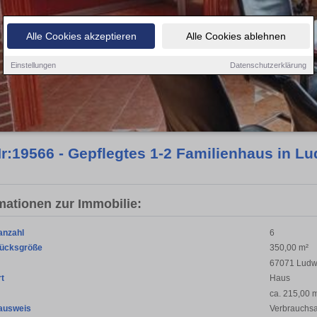
Alle Cookies akzeptieren
Alle Cookies ablehnen
Einstellungen
Datenschutzerklärung
r:19566 - Gepflegtes 1-2 Familienhaus in L
mationen zur Immobilie:
anzahl
6
ücksgröße
350,00 m²
67071 Ludw
rt
Haus
ca. 215,00 
ausweis
Verbrauchs