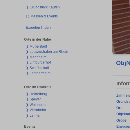
❯ Grundstück Kaufen
Messen & Events
Experten finden
Orte in der Nähe
❯ Mutterstadt
❯ Ludwigshafen am Rhein
❯ Mannheim
ObjN
❯ Limburgerhof
❯ Schifferstadt
❯ Lampertheim
Infor
Orte im Umkreis
❯ Heidelberg
Zimmer
❯ Speyer
Grundst
❯ Weinheim
Ort
❯ Viernheim
Objekta
❯ Leimen
Größe
Energie
Events