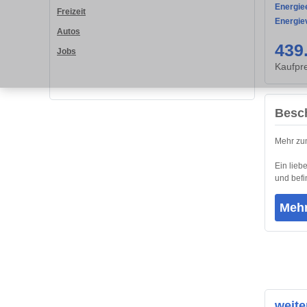
Energiee
Freizeit
Energie
Autos
439
Jobs
Kaufpre
Besc
Mehr zum
Ein lieb
und befi
Mehr
weite