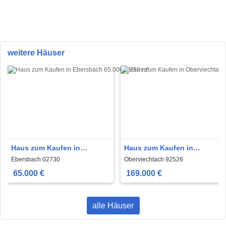
weitere Häuser
Haus zum Kaufen in
Haus zum Kaufen in
Ebersbach 65.000 € 258 m²
Oberviechtach 169.000 €
Ebersbach 02730
Oberviechtach 92526
239 m²
65.000 €
169.000 €
alle Häuser