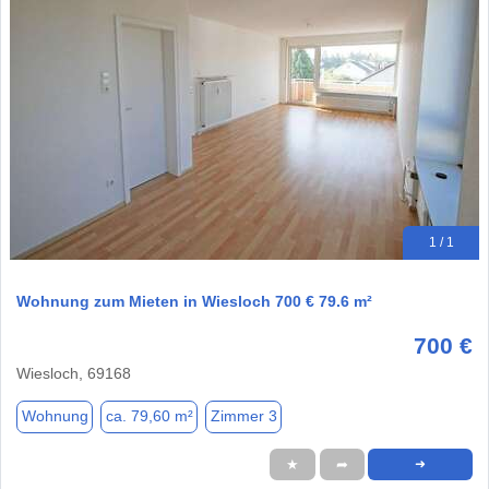
1 / 1
Wohnung zum Mieten in Wiesloch 700 € 79.6 m²
700 €
Wiesloch, 69168
Wohnung
ca. 79,60 m²
Zimmer 3
★
➦
➜