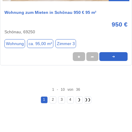
Wohnung zum Mieten in Schönau 950 € 95 m²
950 €
Schönau, 69250
Wohnung
ca. 95,00 m²
Zimmer 3
★
➦
➜
1 - 10 von 36
1
2
3
4
❯
❯❯