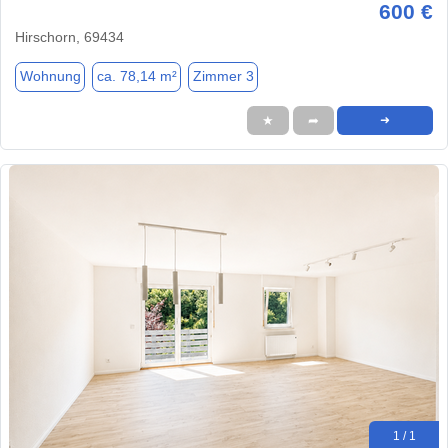
600 €
Hirschorn, 69434
Wohnung
ca. 78,14 m²
Zimmer 3
★
➦
➜
1 / 1