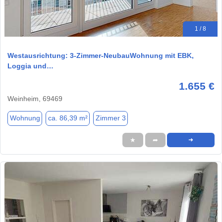
1 / 8
Westausrichtung: 3-Zimmer-NeubauWohnung mit EBK,
Loggia und…
1.655 €
Weinheim, 69469
Wohnung
ca. 86,39 m²
Zimmer 3
★
➦
➜