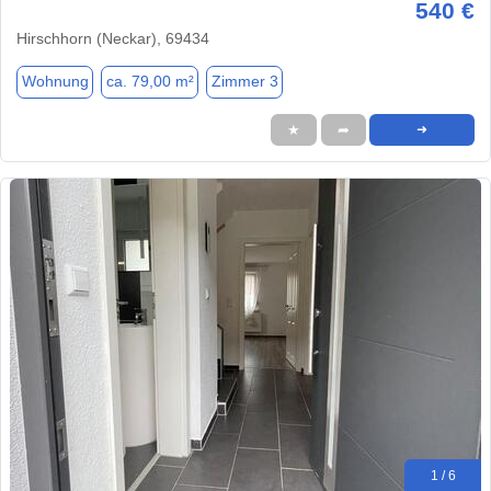
540 €
Hirschhorn (Neckar), 69434
Wohnung
ca. 79,00 m²
Zimmer 3
★
➦
➜
1 / 6