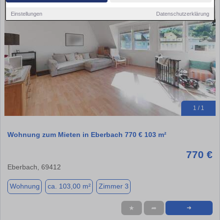
Einstellungen
Datenschutzerklärung
1 / 1
Wohnung zum Mieten in Eberbach 770 € 103 m²
770 €
Eberbach, 69412
Wohnung
ca. 103,00 m²
Zimmer 3
★
➦
➜