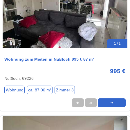
1 / 1
Wohnung zum Mieten in Nußloch 995 € 87 m²
995 €
Nußloch, 69226
Wohnung
ca. 87,00 m²
Zimmer 3
★
➦
➜