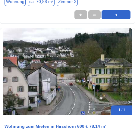
Wohnung
ca. 70,88 m²
Zimmer 3
★
➦
➜
1 / 1
Wohnung zum Mieten in Hirschorn 600 € 78.14 m²