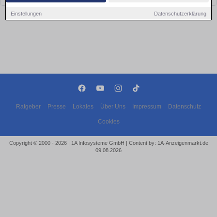
Einstellungen
Datenschutzerklärung
Ratgeber
Presse
Lokales
Über Uns
Impressum
Datenschutz
Cookies
Copyright © 2000 - 2026 | 1A Infosysteme GmbH | Content by: 1A-Anzeigenmarkt.de
09.08.2026