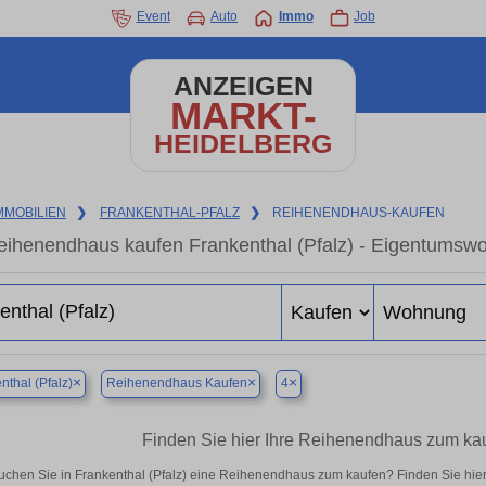
Event
Auto
Immo
Job
ANZEIGEN
MARKT-
HEIDELBERG
MMOBILIEN
❯
FRANKENTHAL-PFALZ
❯
REIHENENDHAUS-KAUFEN
eihenendhaus kaufen Frankenthal (Pfalz) - Eigentumswo
×
×
×
nthal (Pfalz)
Reihenendhaus Kaufen
4
Finden Sie hier Ihre Reihenendhaus zum kauf
uchen Sie in Frankenthal (Pfalz) eine Reihenendhaus zum kaufen? Finden Sie hie