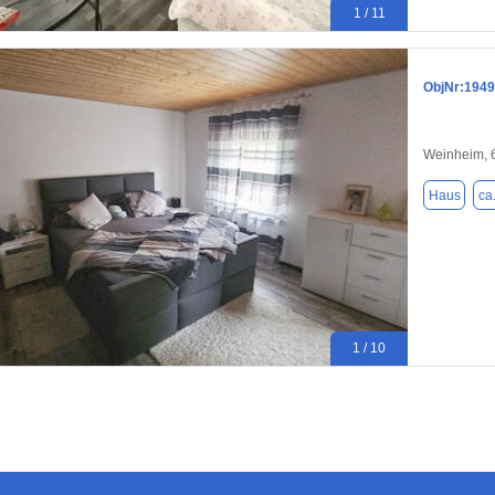
1 / 11
ObjNr:1949
Weinheim, 
Haus
ca
1 / 10