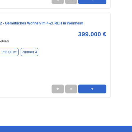
2 - Gemütliches Wohnen im 4-Zi. REH in Weinheim
399.000 €
69469
. 156,00 m²
Zimmer 4
★
➦
➜