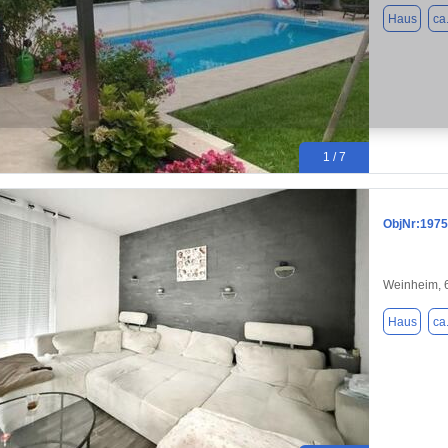
Haus
ca
1 / 7
ObjNr:1975
Weinheim, 
Haus
ca