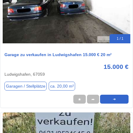
1 / 1
Garage zu verkaufen in Ludwigshafen 15.000 € 20 m²
15.000 €
Ludwigshafen, 67059
Garagen / Stellplätze
ca. 20,00 m²
★
➦
➜