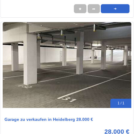
★
➦
➜
1 / 1
Garage zu verkaufen in Heidelberg 28.000 €
28.000 €