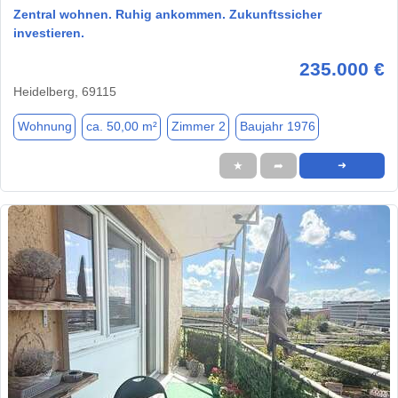
Zentral wohnen. Ruhig ankommen. Zukunftssicher
investieren.
235.000 €
Heidelberg, 69115
Wohnung
ca. 50,00 m²
Zimmer 2
Baujahr 1976
★
➦
➜