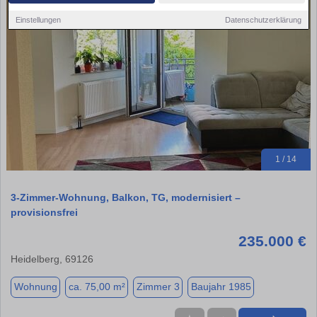
Einstellungen
Datenschutzerklärung
1 / 14
3-Zimmer-Wohnung, Balkon, TG, modernisiert –
provisionsfrei
235.000 €
Heidelberg, 69126
Wohnung
ca. 75,00 m²
Zimmer 3
Baujahr 1985