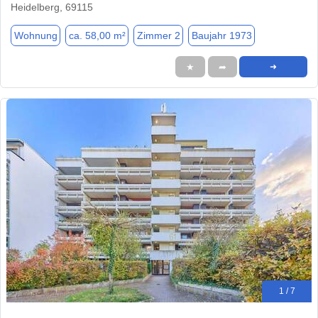
Heidelberg, 69115
Wohnung
ca. 58,00 m²
Zimmer 2
Baujahr 1973
★
➦
➜
1 / 7