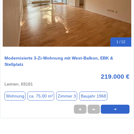
1 / 12
Modernisierte 3-Zi-Wohnung mit West-Balkon, EBK &
Stellplatz
219.000 €
Leimen, 69181
Wohnung
ca. 75,00 m²
Zimmer 3
Baujahr 1968
★
➦
➜