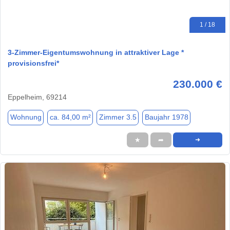
1 / 18
3-Zimmer-Eigentumswohnung in attraktiver Lage *
provisionsfrei*
230.000 €
Eppelheim, 69214
Wohnung
ca. 84,00 m²
Zimmer 3.5
Baujahr 1978
★
➦
➜