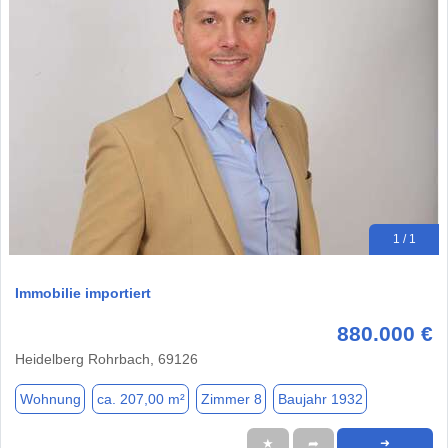
1 / 1
Immobilie importiert
880.000 €
Heidelberg Rohrbach, 69126
Wohnung
ca. 207,00 m²
Zimmer 8
Baujahr 1932
★
➦
➜