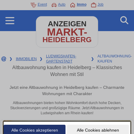
Event
Auto
Immo
Job
ANZEIGEN
MARKT-
HEIDELBERG
LUDWIGSHAFEN-
ALTBAUWOHNUNG-
❯
IMMOBILIEN
❯
❯
GARTENSTADT
KAUFEN
Altbauwohnung kaufen in Heidelberg – Klassisches
Wohnen mit Stil
Jetzt eine Altbauwohnung in Heidelberg kaufen – Charmante
Wohnungen mit Charakter
Altbauwohnungen bieten hohen Wohnkomfort durch hohe Decken,
Stuckverzierungen und großzügige Räume. Jetzt Altbauwohnungen in
Ludwigshafen am Rhein kaufen!
Alle Cookies akzeptieren
Alle Cookies ablehnen