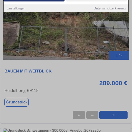
Einstellungen
Datenschutzerklärung
1 / 2
BAUEN MIT WEITBLICK
289.000 €
Heidelberg, 69118
Grundstück
★
➦
➜