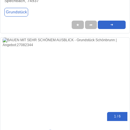
Spechbach, 74937
Grundstück
★
➦
➜
1 / 6