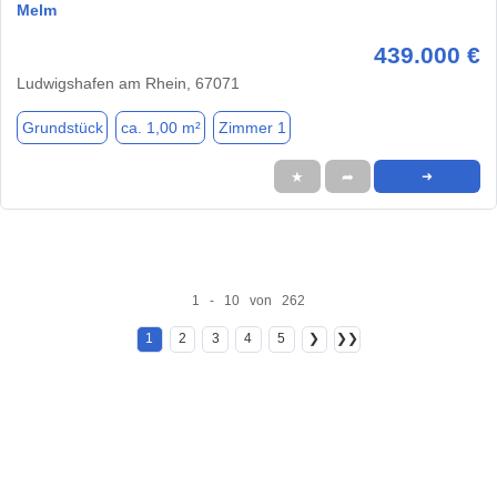
Melm
439.000 €
Ludwigshafen am Rhein, 67071
Grundstück
ca. 1,00 m²
Zimmer 1
★
➦
➜
1 - 10 von 262
1
2
3
4
5
❯
❯❯