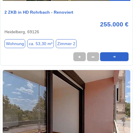
2 ZKB in HD Rohrbach - Renoviert
255.000 €
Heidelberg, 69126
Wohnung
ca. 53,30 m²
Zimmer 2
★
➦
➜