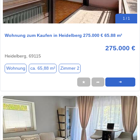
1 / 1
Wohnung zum Kaufen in Heidelberg 275.000 € 65.88 m²
275.000 €
Heidelberg, 69115
Wohnung
ca. 65,88 m²
Zimmer 2
★
➦
➜