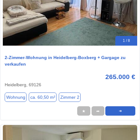
1 / 8
2-Zimmer-Wohnung in Heidelberg-Boxberg + Gargage zu
verkaufen
265.000 €
Heidelberg, 69126
Wohnung
ca. 60,50 m²
Zimmer 2
★
➦
➜