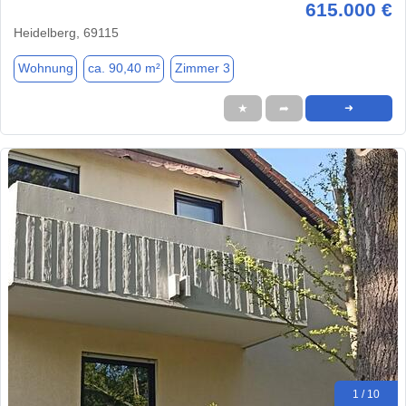
615.000 €
Heidelberg, 69115
Wohnung
ca. 90,40 m²
Zimmer 3
★
➦
➜
1 / 10