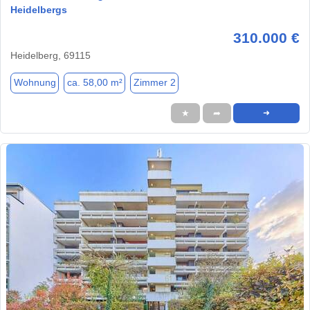
Heidelbergs
310.000 €
Heidelberg, 69115
Wohnung
ca. 58,00 m²
Zimmer 2
★
➦
➜