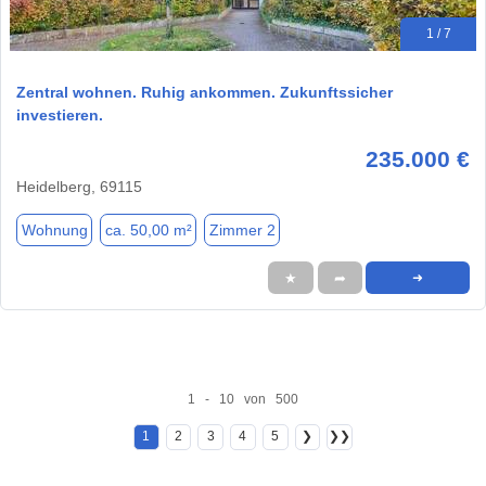
1 / 7
Zentral wohnen. Ruhig ankommen. Zukunftssicher
investieren.
235.000 €
Heidelberg, 69115
Wohnung
ca. 50,00 m²
Zimmer 2
★
➦
➜
1 - 10 von 500
1
2
3
4
5
❯
❯❯