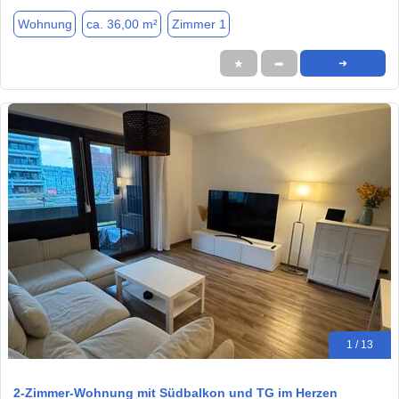
Wohnung
ca. 36,00 m²
Zimmer 1
★
➦
➜
1 / 13
2-Zimmer-Wohnung mit Südbalkon und TG im Herzen