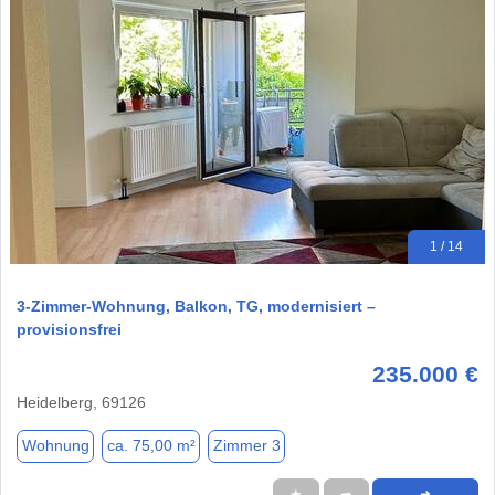
1 / 14
3-Zimmer-Wohnung, Balkon, TG, modernisiert –
provisionsfrei
235.000 €
Heidelberg, 69126
Wohnung
ca. 75,00 m²
Zimmer 3
★
➦
➜