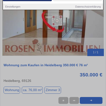
Einstellungen
Datenschutzerklärung
1 / 1
Wohnung zum Kaufen in Heidelberg 350.000 € 76 m²
350.000 €
Heidelberg, 69126
Wohnung
ca. 76,00 m²
Zimmer 3
★
➦
➜