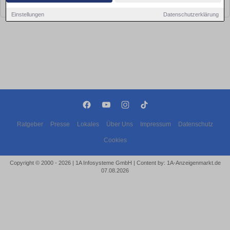
bald wieder vorbei!
Einstellungen
Datenschutzerklärung
Ratgeber
Presse
Lokales
Über Uns
Impressum
Datenschutz
Cookies
Copyright © 2000 - 2026 | 1A Infosysteme GmbH | Content by: 1A-Anzeigenmarkt.de
07.08.2026