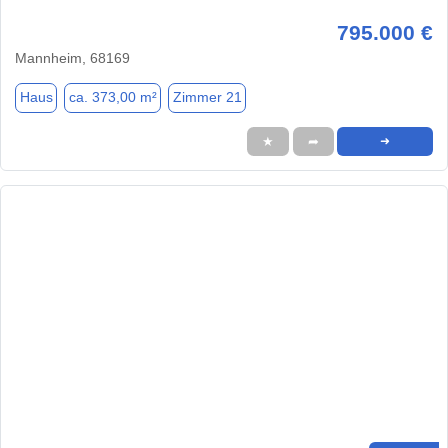
795.000 €
Mannheim, 68169
Haus
ca. 373,00 m²
Zimmer 21
★
➦
➜