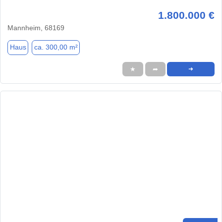
1.800.000 €
Mannheim, 68169
Haus
ca. 300,00 m²
★
➦
➜