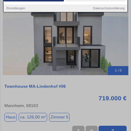
Einstellungen
Datenschutzerklärung
1 / 6
Townhouse MA-Lindenhof #06
719.000 €
Mannheim, 68163
Haus
ca. 126,00 m²
Zimmer 5
★
➦
➜