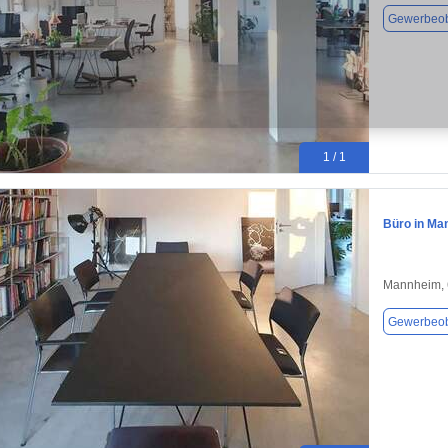
Gewerbeob
1 / 1
Büro in Ma
Mannheim,
Gewerbeob