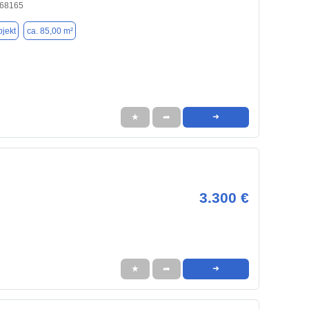
 68165
jekt
ca. 85,00 m²
★
➦
➜
3.300 €
★
➦
➜