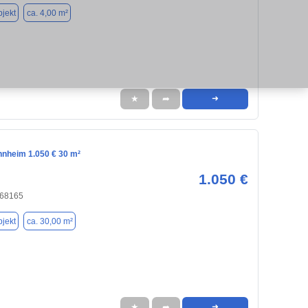
jekt
ca. 4,00 m²
★
➦
➜
nnheim 1.050 € 30 m²
1.050 €
 68165
jekt
ca. 30,00 m²
★
➦
➜