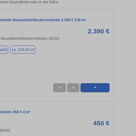
nnheim Neuostheim oder in der Nähe.
nnheim NeuostheimNeuhermsheim 2.390 € 239 m²
2.390 €
 Neuostheim/Neuhermsheim, 68163
jekt
ca. 239,00 m²
★
➦
➜
nnheim 450 € 4 m²
450 €
 68165