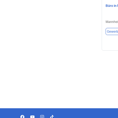
Büro in
Mannhei
Gewerb