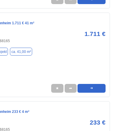
nnheim 1.711 € 41 m²
1.711 €
 68165
jekt
ca. 41,00 m²
★
➦
➜
nnheim 233 € 4 m²
233 €
 68165