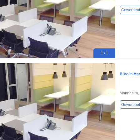
Gewerbeob
1 / 1
Büro in Ma
Mannheim,
Gewerbeob