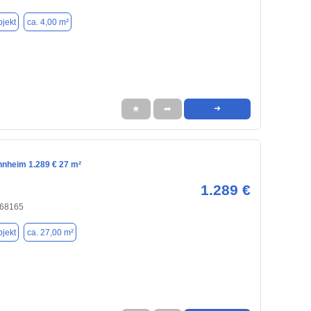
jekt
ca. 4,00 m²
★
➦
➜
nnheim 1.289 € 27 m²
1.289 €
 68165
jekt
ca. 27,00 m²