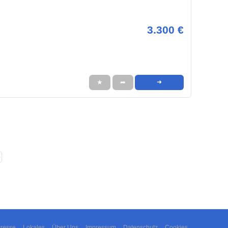
3.300 €
★
➦
➜
❯
resse
Lokales
Über Uns
Impressum
Datenschutz
Cookies