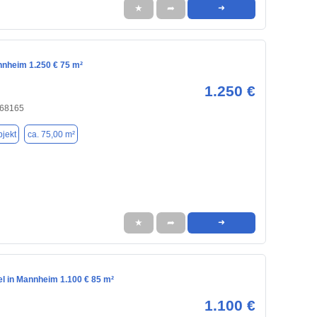
★
➦
➜
nnheim 1.250 € 75 m²
1.250 €
 68165
jekt
ca. 75,00 m²
★
➦
➜
el in Mannheim 1.100 € 85 m²
1.100 €