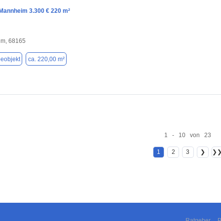
 Mannheim 3.300 € 220 m²
m, 68165
eobjekt
ca. 220,00 m²
1 - 10 von 23
1
2
3
❯
❯
Ratgeber
P