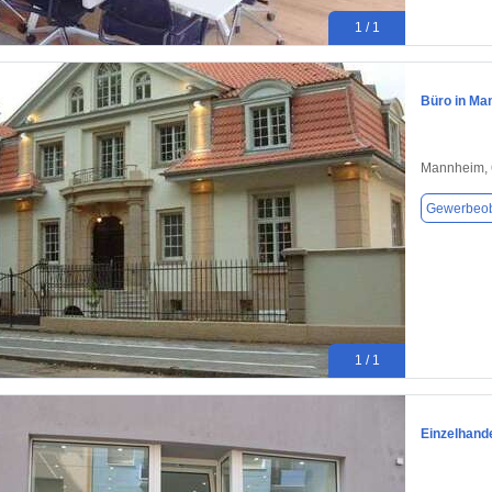
1 / 1
Büro in Ma
Mannheim,
Gewerbeob
1 / 1
Einzelhand