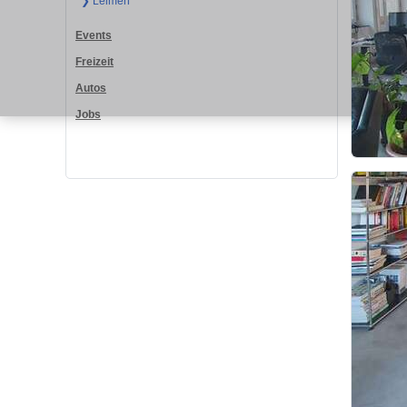
❯ Leimen
Events
Freizeit
Autos
Jobs