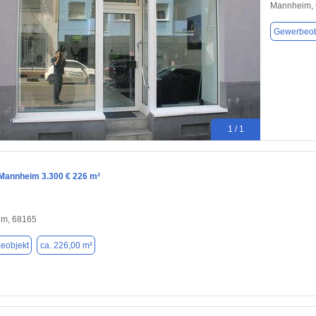
Mannheim,
Gewerbeob
1 / 1
 Mannheim 3.300 € 226 m²
m, 68165
eobjekt
ca. 226,00 m²