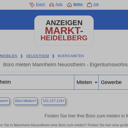
Event
Auto
Immo
Job
ANZEIGEN
MARKT-
HEIDELBERG
MMOBILIEN
❯
NEUOSTHEIM
❯
BUERO-MIETEN
Büro mieten Mannheim Neuostheim - Eigentumswohnung
×
×
×
eim
Büro Mieten
101,107,119
Finden Sie hier Ihre Büro zum mieten i
n Sie in Mannheim Neuostheim eine Büro zum mieten? Finden Sie hier eine groß