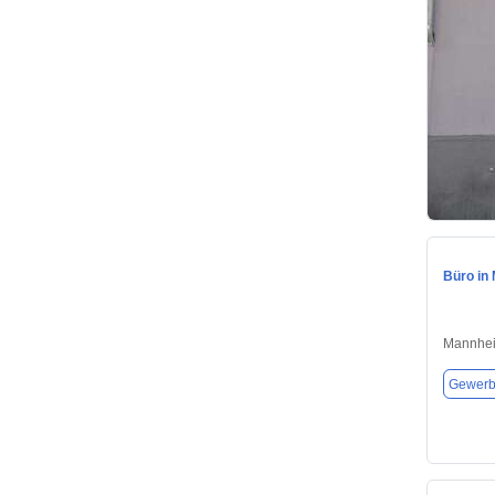
Büro in
Mannhei
Gewerb