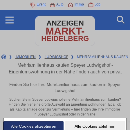
Event
Auto
Immo
Job
ANZEIGEN
MARKT-
HEIDELBERG
❯
IMMOBILIEN
❯
LUDWIGSHOF
❯
MEHRFAMILIENHAUS-KAUFEN
Mehrfamilienhaus kaufen Speyer Ludwigshof -
Eigentumswohnung in der Nähe finden auch von privat
Finden Sie hier Ihre Mehrfamilienhaus zum kaufen in Speyer
Ludwigshof
Suchen Sie in Speyer Ludwigshof eine Mehrfamilienhaus zum kaufen?
Finden Sie hier eine große Auswahl an Eigentumswohnungen. Egal, ob
als Kapitalanlage oder zur Vermietung – hier finden Sie Ihre Immobilie
in Speyer Ludwigshof oder in der Nähe.
Alle Cookies akzeptieren
Alle Cookies ablehnen
Leider konnten wir derzeit keine passenden Objekte finden. Schauen Sie