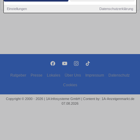
bald wieder vorbei!
Einstellungen
Datenschutzerklärung
Ratgeber
Presse
Lokales
Über Uns
Impressum
Datenschutz
Cookies
Copyright © 2000 - 2026 | 1A Infosysteme GmbH | Content by: 1A-Anzeigenmarkt.de
07.08.2026