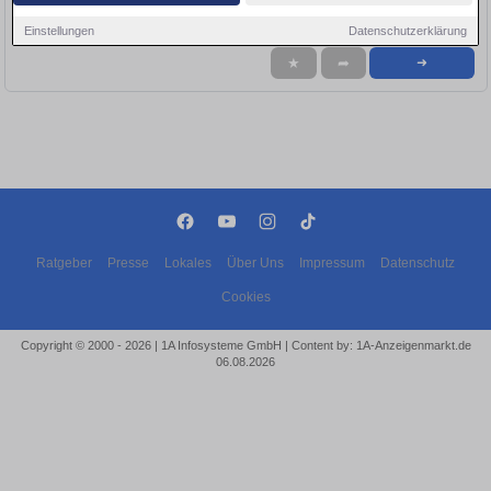
Firma:
Siemens
Einstellungen
Datenschutzerklärung
★
➦
➜
Ratgeber
Presse
Lokales
Über Uns
Impressum
Datenschutz
Cookies
Copyright © 2000 - 2026 | 1A Infosysteme GmbH | Content by: 1A-Anzeigenmarkt.de
06.08.2026