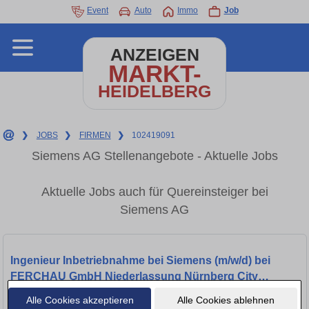
Event
Auto
Immo
Job
ANZEIGEN
MARKT-
HEIDELBERG
❯
JOBS
❯
FIRMEN
❯
102419091
Siemens AG Stellenangebote - Aktuelle Jobs
Aktuelle Jobs auch für Quereinsteiger bei
Siemens AG
Ingenieur Inbetriebnahme bei Siemens (m/w/d) bei
FERCHAU GmbH Niederlassung Nürnberg City
ausgewählt
Alle Cookies akzeptieren
Alle Cookies ablehnen
Fürth, 64658