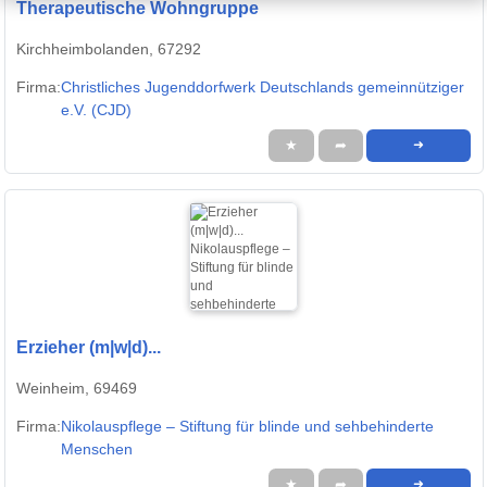
Therapeutische Wohngruppe
Kirchheimbolanden, 67292
Firma:
Christliches Jugenddorfwerk Deutschlands gemeinnütziger
e.V. (CJD)
★
➦
➜
Erzieher (m|w|d)...
Weinheim, 69469
Firma:
Nikolauspflege – Stiftung für blinde und sehbehinderte
Menschen
★
➦
➜