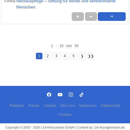
Firma:
Nikolauspflege – Stiftung für blinde und sehbehinderte
Menschen
★
➦
➜
1 - 10 von 55
1
2
3
4
5
❯
❯❯
Ratgeber
Presse
Lokales
Über Uns
Impressum
Datenschutz
Cookies
Copyright © 2000 - 2026 | 1A Infosysteme GmbH | Content by: 1A-Anzeigenmarkt.de