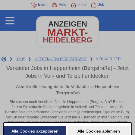
Event
Auto
Immo
Job
ANZEIGEN
MARKT-
HEIDELBERG
❯
JOBS
❯
HEPPENHEIM-BERGSTRASSE
❯
VERKAEUFER
Verkäufer Jobs in Heppenheim (Bergstraße) - Jetzt
Jobs in Voll- und Teilzeit entdecken
Aktuelle Stellenangebote für Verkäufer in Heppenheim
(Bergstraße)
Sie suchen nach Verkäufer Jobs in Heppenheim (Bergstraße)? Bei uns
finden Sie aktuelle Stellenangebote in Vollzeit und Teilzeit – ideal für
Berufseinsteiger, erfahrene Fachkräfte oder Quereinsteiger. Egal ob im Büro,
vor Ort oder remote: Entdecken Sie jetzt neue Chancen in Ihrer Region und
bewerben Sie sich direkt auf passende Verkäufer-Stellen in Heppenheim
(Bergstraße)!
Alle Cookies akzeptieren
Alle Cookies ablehnen