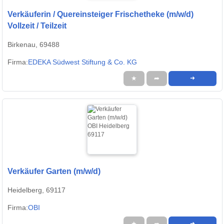
Verkäuferin / Quereinsteiger Frischetheke (m/w/d)
Vollzeit / Teilzeit
Birkenau, 69488
Firma:
EDEKA Südwest Stiftung & Co. KG
★
➦
➜
Verkäufer Garten (m/w/d)
Heidelberg, 69117
Firma:
OBI
★
➦
➜