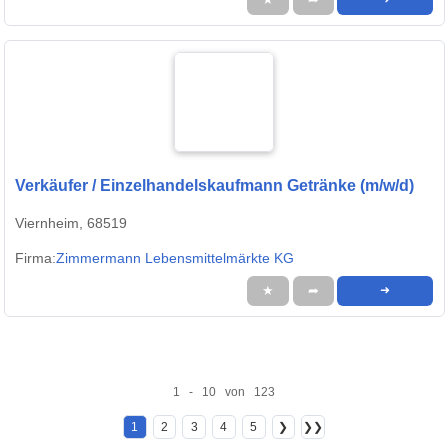
Verkäufer / Einzelhandelskaufmann Getränke (m/w/d)
Viernheim, 68519
Firma:
Zimmermann Lebensmittelmärkte KG
★
➦
➜
1 - 10 von 123
1
2
3
4
5
❯
❯❯