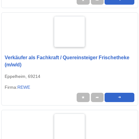
Verkäufer als Fachkraft / Quereinsteiger Frischetheke
(m/w/d)
Eppelheim, 69214
Firma:
REWE
★
➦
➜