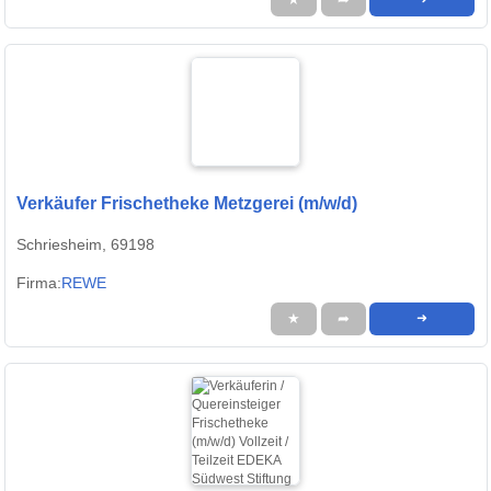
Verkäufer Frischetheke Metzgerei (m/w/d)
Schriesheim, 69198
Firma:
REWE
★
➦
➜