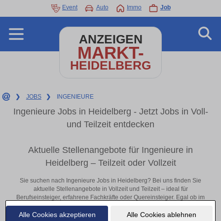
Event
Auto
Immo
Job
ANZEIGEN
MARKT-
HEIDELBERG
❯
JOBS
❯
INGENIEURE
Ingenieure Jobs in Heidelberg - Jetzt Jobs in Voll-
und Teilzeit entdecken
Aktuelle Stellenangebote für Ingenieure in
Heidelberg – Teilzeit oder Vollzeit
Sie suchen nach Ingenieure Jobs in Heidelberg? Bei uns finden Sie
aktuelle Stellenangebote in Vollzeit und Teilzeit – ideal für
Berufseinsteiger, erfahrene Fachkräfte oder Quereinsteiger. Egal ob im
Büro, vor Ort oder remote: Entdecken Sie jetzt neue Chancen in Ihrer
Alle Cookies akzeptieren
Alle Cookies ablehnen
Region und bewerben Sie sich direkt auf passende Ingenieure-Stellen