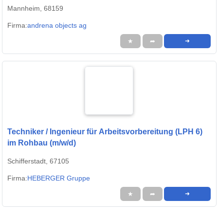
Mannheim, 68159
Firma:
andrena objects ag
★
➦
➜
Techniker / Ingenieur für Arbeitsvorbereitung (LPH 6)
im Rohbau (m/w/d)
Schifferstadt, 67105
Firma:
HEBERGER Gruppe
★
➦
➜