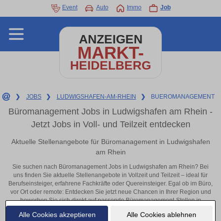
Event
Auto
Immo
Job
ANZEIGEN
MARKT-
HEIDELBERG
❯
JOBS
❯
LUDWIGSHAFEN-AM-RHEIN
❯
BUEROMANAGEMENT
Büromanagement Jobs in Ludwigshafen am Rhein -
Jetzt Jobs in Voll- und Teilzeit entdecken
Aktuelle Stellenangebote für Büromanagement in Ludwigshafen
am Rhein
Sie suchen nach Büromanagement Jobs in Ludwigshafen am Rhein? Bei
uns finden Sie aktuelle Stellenangebote in Vollzeit und Teilzeit – ideal für
Berufseinsteiger, erfahrene Fachkräfte oder Quereinsteiger. Egal ob im Büro,
vor Ort oder remote: Entdecken Sie jetzt neue Chancen in Ihrer Region und
bewerben Sie sich direkt auf passende Büromanagement-Stellen in
Ludwigshafen am Rhein!
Alle Cookies akzeptieren
Alle Cookies ablehnen