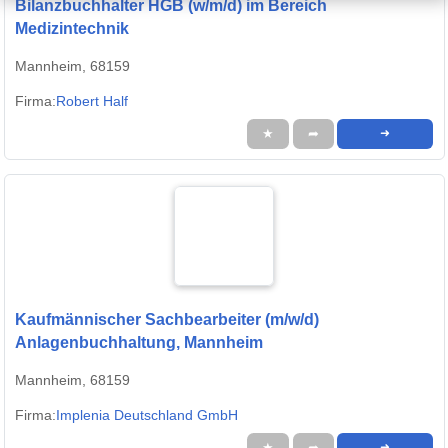
Bilanzbuchhalter HGB (w/m/d) im Bereich
Medizintechnik
Mannheim, 68159
Firma:
Robert Half
★
➦
➜
Kaufmännischer Sachbearbeiter (m/w/d)
Anlagenbuchhaltung, Mannheim
Mannheim, 68159
Firma:
Implenia Deutschland GmbH
★
➦
➜