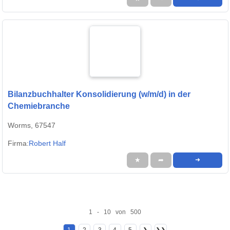
Bilanzbuchhalter Konsolidierung (w/m/d) in der
Chemiebranche
Worms, 67547
Firma:
Robert Half
★
➦
➜
1 - 10 von 500
1
2
3
4
5
❯
❯❯