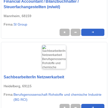
Financial Accountant / Bilanzbuchhalter /
Steuerfachangestellten (m/w/d)
Mannheim, 68159
Firma:
SI Group
★
➦
➜
Sachbearbeiter/in Netzwerkarbeit
Heidelberg, 69115
Firma:
Berufsgenossenschaft Rohstoffe und chemische Industrie
(BG RCI)
★
➦
➜