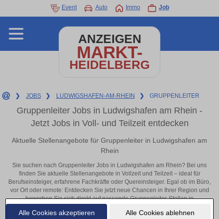
Event
Auto
Immo
Job
ANZEIGEN
MARKT-
HEIDELBERG
❯
JOBS
❯
LUDWIGSHAFEN-AM-RHEIN
❯
GRUPPENLEITER
Gruppenleiter Jobs in Ludwigshafen am Rhein -
Jetzt Jobs in Voll- und Teilzeit entdecken
Aktuelle Stellenangebote für Gruppenleiter in Ludwigshafen am
Rhein
Sie suchen nach Gruppenleiter Jobs in Ludwigshafen am Rhein? Bei uns
finden Sie aktuelle Stellenangebote in Vollzeit und Teilzeit – ideal für
Berufseinsteiger, erfahrene Fachkräfte oder Quereinsteiger. Egal ob im Büro,
vor Ort oder remote: Entdecken Sie jetzt neue Chancen in Ihrer Region und
bewerben Sie sich direkt auf passende Gruppenleiter-Stellen in
Ludwigshafen am Rhein!
Alle Cookies akzeptieren
Alle Cookies ablehnen