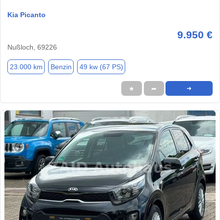
Kia Picanto
9.950 €
Nußloch, 69226
23.000 km
Benzin
49 kw (67 PS)
★
➦
➜