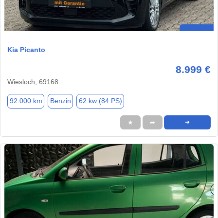
Kia Picanto
8.999 €
Wiesloch, 69168
92.000 km
Benzin
62 kw (84 PS)
★
➦
➜