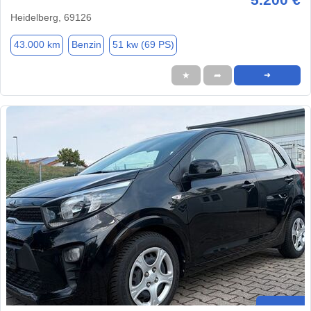
Heidelberg, 69126
43.000 km
Benzin
51 kw (69 PS)
★
➦
➜