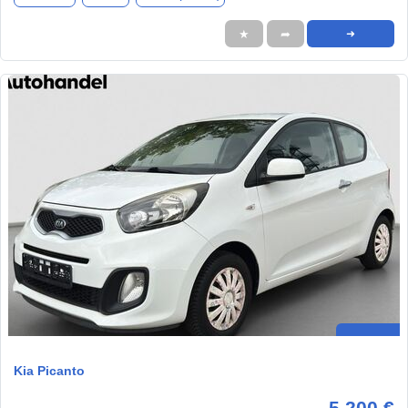
★
➦
➜
Kia Picanto
5.200 €