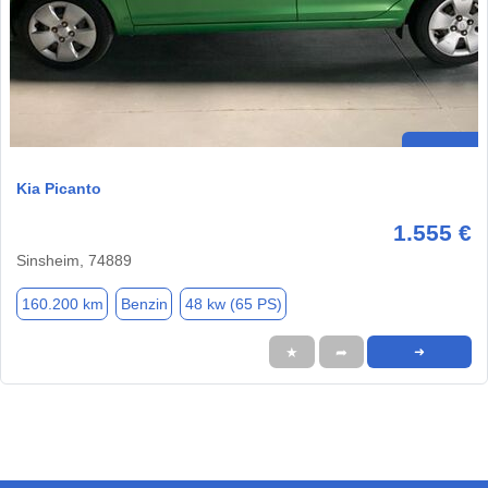
Kia Picanto
1.555 €
Sinsheim, 74889
160.200 km
Benzin
48 kw (65 PS)
★
➦
➜