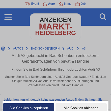
Event
Auto
Immo
Job
ANZEIGEN
MARKT-
HEIDELBERG
❯
AUTOS
❯
BAD-SCHOENBORN
❯
AUDI
❯
A3
Audi A3 gebraucht in Bad Schönborn entdecken –
Gebrauchtwagen von privat & Händler
Finden Sie in Bad Schönborn Ihren gebrauchten Audi A3
Suchen Sie in Bad Schönborn einen Audi A3 Gebrauchtwagen? Entdecken
Sie gebrauchte A3 von Audi in verschiedenen Ausführungen und
Preisklassen von privat und vom Händler.
Leider konnten wir derzeit keine passenden Autos finden. Schauen Sie
bald wieder vorbei!
Alle Cookies akzeptieren
Alle Cookies ablehnen