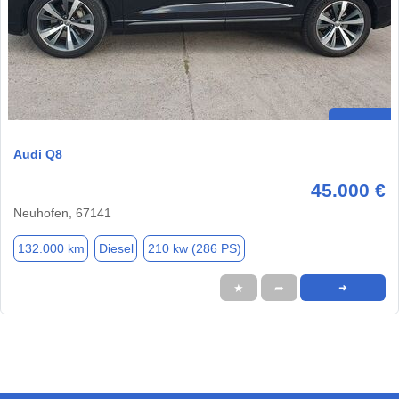
Audi Q8
45.000 €
Neuhofen, 67141
132.000 km
Diesel
210 kw (286 PS)
★
➦
➜