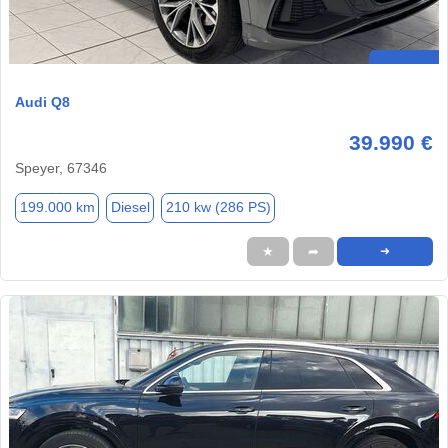
Audi Q8
39.990 €
Speyer, 67346
199.000 km
Diesel
210 kw (286 PS)
★
➦
➜