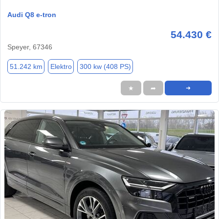
Audi Q8 e-tron
54.430 €
Speyer, 67346
51.242 km
Elektro
300 kw (408 PS)
★
➦
➜