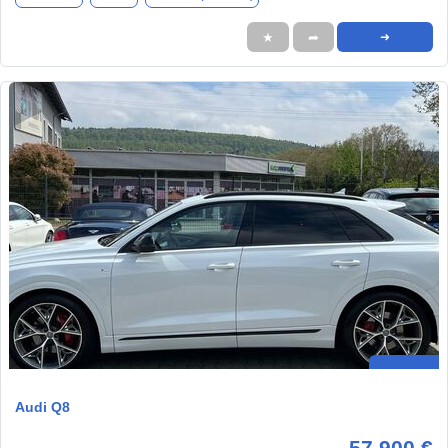
★
➦
➜
Audi Q8
57.900 €