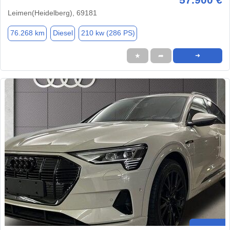
Leimen(Heidelberg), 69181
76.268 km
Diesel
210 kw (286 PS)
★
➦
➜