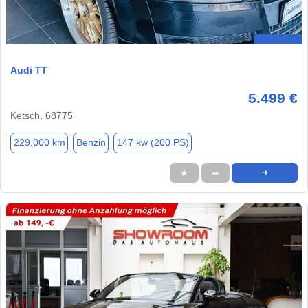
Audi TT
5.499 €
Ketsch, 68775
229.000 km
Benzin
147 kw (200 PS)
★
➦
➜