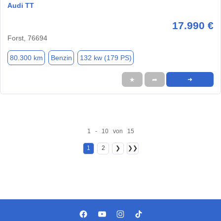
Audi TT
17.990 €
Forst, 76694
80.300 km
Benzin
132 kw (179 PS)
★
➦
➜
1 - 10 von 15
1
2
❯
❯❯