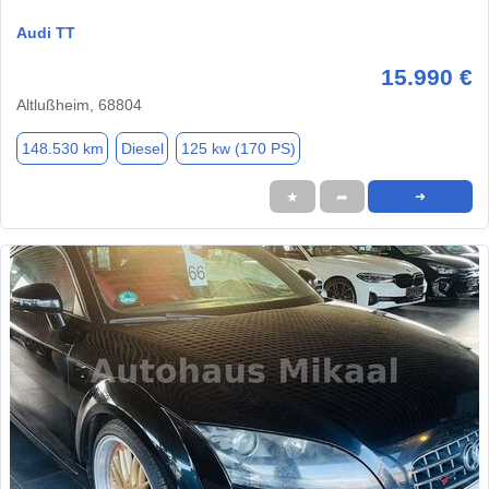
Audi TT
15.990 €
Altlußheim, 68804
148.530 km
Diesel
125 kw (170 PS)
★
➦
➜