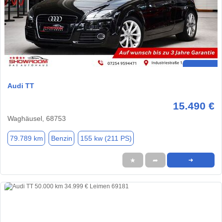
Audi TT
15.490 €
Waghäusel, 68753
79.789 km
Benzin
155 kw (211 PS)
★
➦
➜