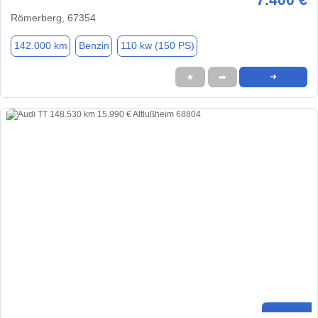
Römerberg, 67354
142.000 km
Benzin
110 kw (150 PS)
★
➦
➜