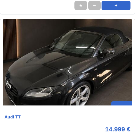
★
➦
➜
Audi TT
14.999 €