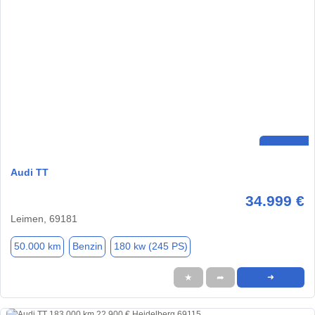
Audi TT
34.999 €
Leimen, 69181
50.000 km
Benzin
180 kw (245 PS)
★
➦
➜