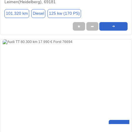
Leimen(Heidelberg), 69181
101.320 km
Diesel
125 kw (170 PS)
★
➦
➜