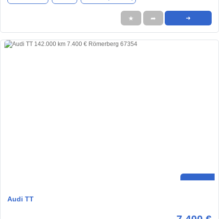
★
➦
➜
Audi TT
7.400 €