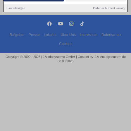
Einstellungen
Datenschutzerklärung
Ratgeber
Presse
Lokales
Über Uns
Impressum
Datenschutz
Cookies
Copyright © 2000 - 2026 | 1A Infosysteme GmbH | Content by: 1A-Anzeigenmarkt.de
08.08.2026