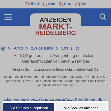
Event
Auto
Immo
Job
ANZEIGEN
MARKT-
HEIDELBERG
❯
AUTOS
❯
ZWINGENBERG
❯
AUDI
❯
Q2
Audi Q2 gebraucht in Zwingenberg entdecken –
Gebrauchtwagen von privat & Händler
Finden Sie in Zwingenberg Ihren gebrauchten Audi Q2
Suchen Sie in Zwingenberg einen Audi Q2 Gebrauchtwagen? Entdecken Sie
gebrauchte Q2 von Audi in verschiedenen Ausführungen und Preisklassen
von privat und vom Händler.
Leider konnten wir derzeit keine passenden Autos finden. Schauen Sie
bald wieder vorbei!
Alle Cookies akzeptieren
Alle Cookies ablehnen