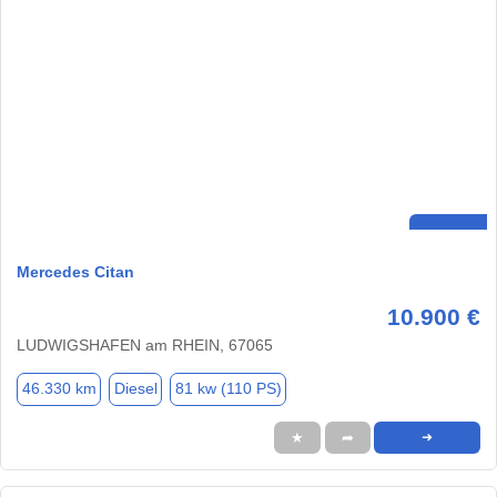
Mercedes Citan
10.900 €
LUDWIGSHAFEN am RHEIN, 67065
46.330 km
Diesel
81 kw (110 PS)
★
➦
➜