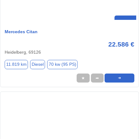
Mercedes Citan
22.586 €
Heidelberg, 69126
11.819 km
Diesel
70 kw (95 PS)
★
➦
➜