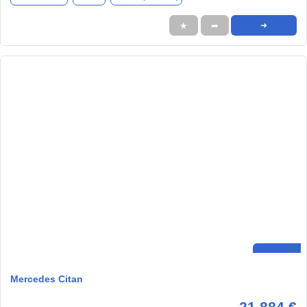
★
➦
➜
Mercedes Citan
21.884 €