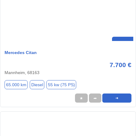
Mercedes Citan
7.700 €
Mannheim, 68163
65.000 km
Diesel
55 kw (75 PS)
★
➦
➜