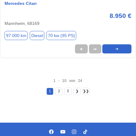
Mercedes Citan
8.950 €
Mannheim, 68169
97.000 km
Diesel
70 kw (95 PS)
★
➦
➜
1 - 10 von 24
1
2
3
❯
❯❯