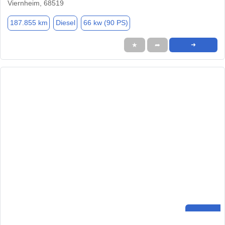
Viernheim, 68519
187.855 km
Diesel
66 kw (90 PS)
★
➦
➜