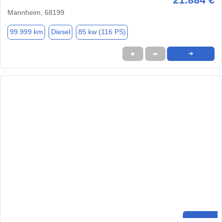
Mannheim, 68199
99.999 km
Diesel
85 kw (116 PS)
★
➦
➜