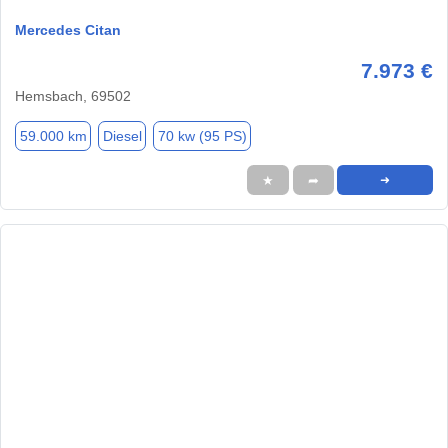
Mercedes Citan
7.973 €
Hemsbach, 69502
59.000 km
Diesel
70 kw (95 PS)
★
➦
➜