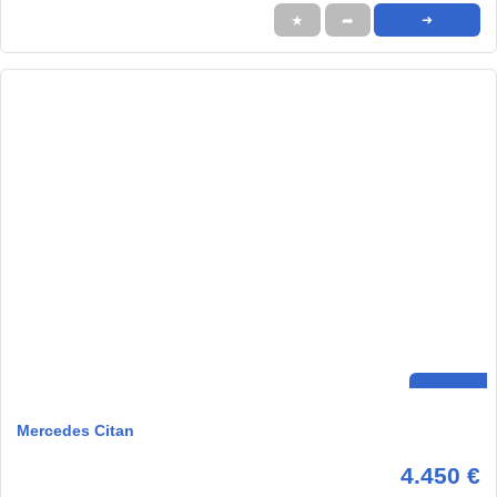
★
➦
➜
Mercedes Citan
4.450 €