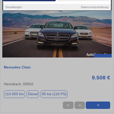
Einstellungen
Datenschutzerklärung
Mercedes Citan
9.508 €
Hemsbach, 69502
114.000 km
Diesel
85 kw (116 PS)
★
➦
➜