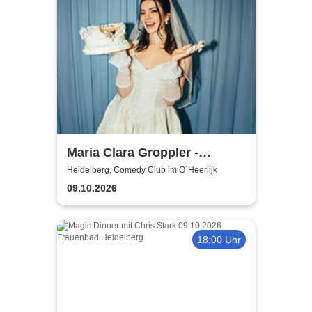
Maria Clara Groppler -
Ehefrau | 2026
Heidelberg, Comedy Club im O´Heerlijk
09.10.2026
18:00 Uhr