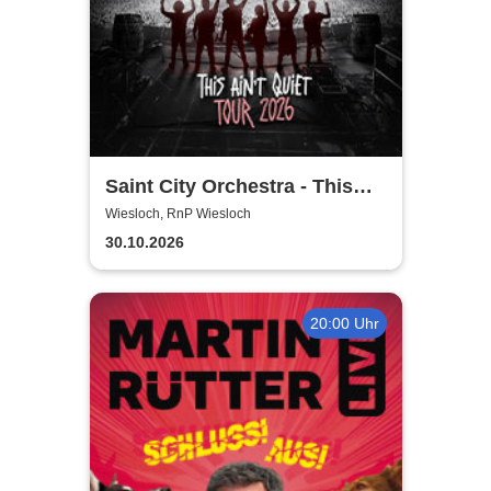
Saint City Orchestra - This
Ain´t Quiet Tour 2026
Wiesloch, RnP Wiesloch
30.10.2026
20:00 Uhr