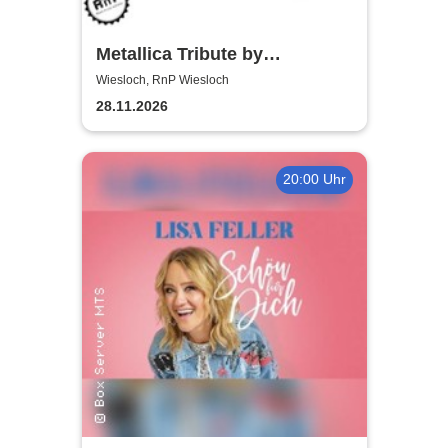
Metallica Tribute by
Metalicover
Wiesloch, RnP Wiesloch
28.11.2026
20:00 Uhr