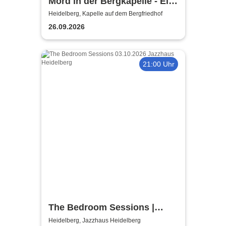
Mord in der Bergkapelle - Ein
improvisierter Heidelberg-
Heidelberg, Kapelle auf dem Bergfriedhof
Krimi
26.09.2026
21:00 Uhr
The Bedroom Sessions |
Jazzhaus Heidelberg
Heidelberg, Jazzhaus Heidelberg