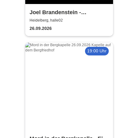
Joel Brandenstein -
Emotionen II Tour
Heidelberg, halle02
26.09.2026
19:00 Uhr