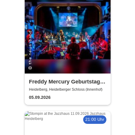
Freddy Mercury Geburtstags-
Gala | Heidelberger Schloss
Heidelberg, Heidelberger Schloss (Innenhof)
05.09.2026
21:00 Uhr