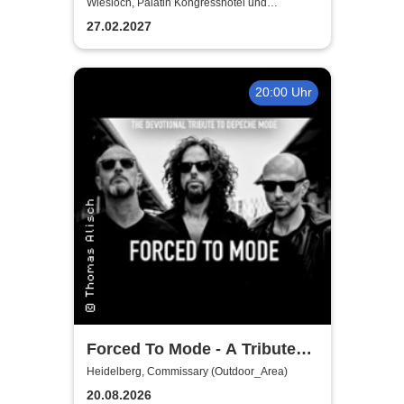
Tour
Wiesloch, Palatin Kongresshotel und
Kulturzentrum
27.02.2027
20:00 Uhr
Forced To Mode - A Tribute
To Depeche Mode
Heidelberg, Commissary (Outdoor_Area)
20.08.2026