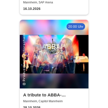
ZIMMER - A NEW DIMENSION
Mannheim, SAP Arena
16.10.2026
20:00 Uhr
A tribute to ABBA-
unforgettable Konzert
Mannheim, Capitol Mannheim
28.10.2026