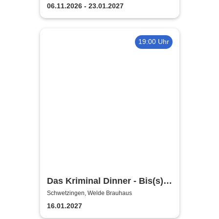
Gipfeltreffen
06.11.2026 - 23.01.2027
19:00 Uhr
Das Kriminal Dinner - Bis(s)
zum letzten Zug
Schwetzingen, Welde Brauhaus
16.01.2027