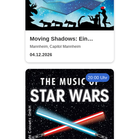
Moving Shadows: Ein
Schattentheater, das alles in
Mannheim, Capitol Mannheim
den Schatten stellt -
04.12.2026
Christmas Special
20:00 Uhr