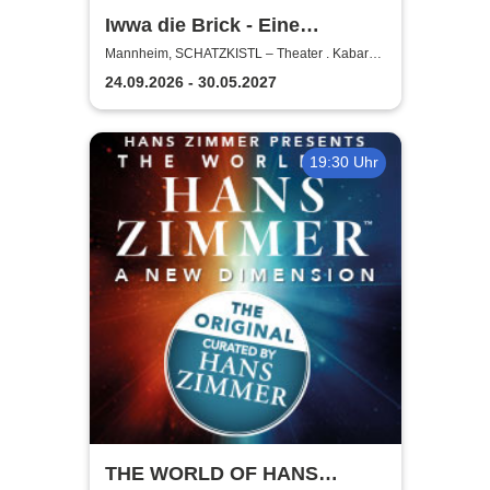
Iwwa die Brick - Eine
Hommage
Mannheim, SCHATZKISTL – Theater . Kabarett
. Club - Im Leonardo Royal Mannheim
24.09.2026 - 30.05.2027
19:30 Uhr
THE WORLD OF HANS