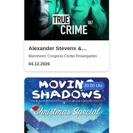
Alexander Stevens &
Jacqueline Belle - True Crime
Mannheim, Congress Center Rosengarten
Mannheim
- Toxic Love
04.12.2026
20:00 Uhr