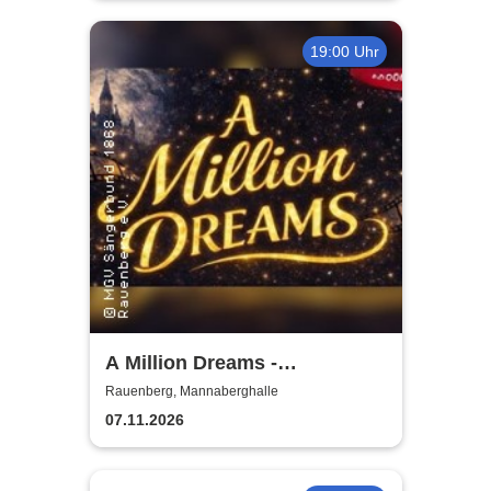
19:00 Uhr
A Million Dreams -
Traumhafte Musik aus Film
Rauenberg, Mannaberghalle
und Fernsehen
07.11.2026