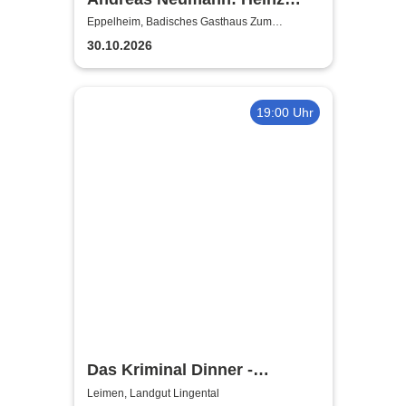
Erhardt Dinner Show
Eppelheim, Badisches Gasthaus Zum
Goldenen Löwen
30.10.2026
19:00 Uhr
Das Kriminal Dinner -
Alpenkrimi: Knödelmord beim
Leimen, Landgut Lingental