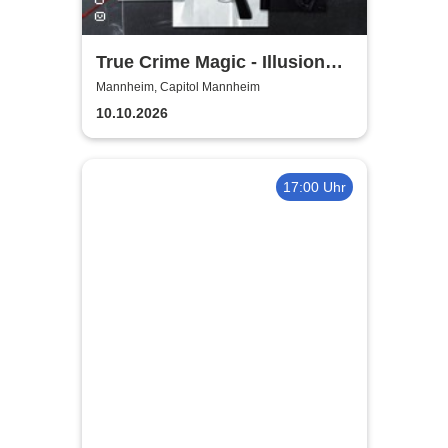
True Crime Magic - Illusion
trifft auf harte Realität /
Mannheim, Capitol Mannheim
Christopher Köhler und
10.10.2026
Benjamin Gleissner
17:00 Uhr