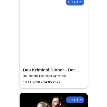
19:00 Uhr
Das Kriminal Dinner - Der
letzte Joint der Marie Juana
Rauenberg, Ringhotel Winzerhof
19.11.2026 - 14.05.2027
20:00 Uhr