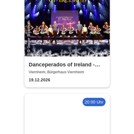
Danceperados of Ireland -
Spirit of Irish Christmas
Viernheim, Bürgerhaus Viernheim
19.12.2026
20:00 Uhr