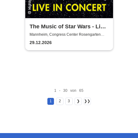
The Music of Star Wars - Live
in Concert
Mannheim, Congress Center Rosengarten
Mannheim
29.12.2026
1 - 30 von 65
1
2
3
❯
❯❯