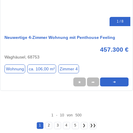
1 / 8
Neuwertige 4-Zimmer Wohnung mit Penthouse Feeling
457.300 €
Waghäusel, 68753
Wohnung
ca. 106,00 m²
Zimmer 4
★
➦
➜
1 - 10 von 500
1
2
3
4
5
❯
❯❯