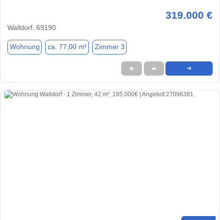
319.000 €
Walldorf, 69190
Wohnung
ca. 77,00 m²
Zimmer 3
★
➦
➜