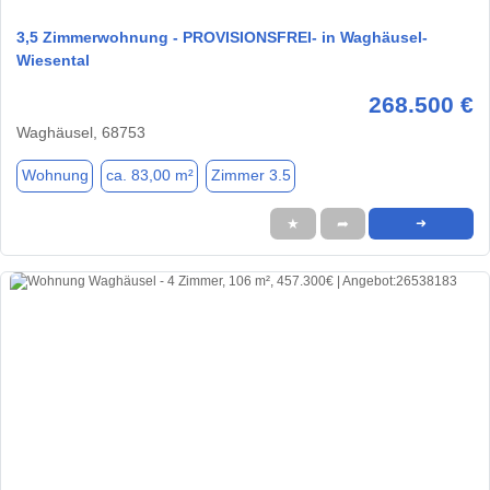
3,5 Zimmerwohnung - PROVISIONSFREI- in Waghäusel-
Wiesental
268.500 €
Waghäusel, 68753
Wohnung
ca. 83,00 m²
Zimmer 3.5
★
➦
➜