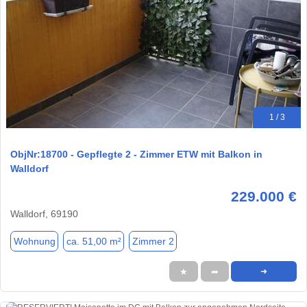
1 / 3
ObjNr:18700 - Gepflegte 2 - Zimmer ETW mit Balkon in
Walldorf
229.000 €
Walldorf, 69190
Wohnung
ca. 51,00 m²
Zimmer 2
★
➦
➜