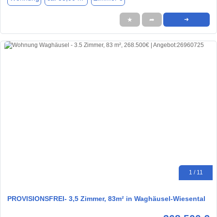
★
➦
➜
1 / 11
PROVISIONSFREI- 3,5 Zimmer, 83m² in Waghäusel-Wiesental