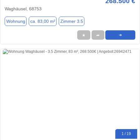
268.500 €
Waghäusel, 68753
Wohnung
ca. 83,00 m²
Zimmer 3.5
★
➦
➜
1 / 19