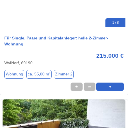
1 / 8
Für Single, Paare und Kapitalanleger: helle 2-Zimmer-
Wohnung
215.000 €
Walldorf, 69190
Wohnung
ca. 55,00 m²
Zimmer 2
★
➦
➜