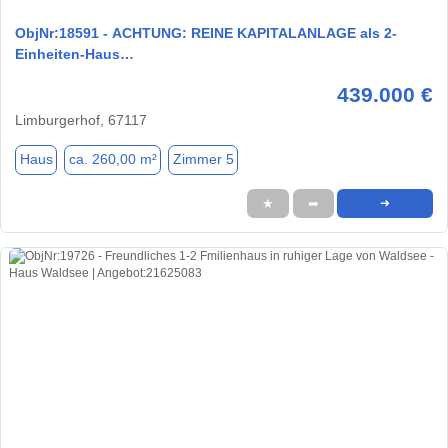
ObjNr:18591 - ACHTUNG: REINE KAPITALANLAGE als 2-
Einheiten-Haus…
439.000 €
Limburgerhof, 67117
Haus
ca. 260,00 m²
Zimmer 5
★
➦
➜