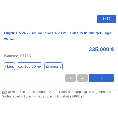
1 / 12
ObjNr:19726 - Freundliches 1-2 Fmilienhaus in ruhiger Lage
von…
335.000 €
Waldsee, 67165
Haus
ca. 160,00 m²
Zimmer 6
★
➦
➜