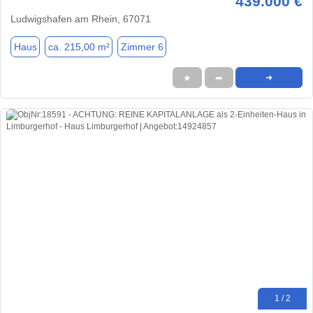
439.000 €
Ludwigshafen am Rhein, 67071
Haus
ca. 215,00 m²
Zimmer 6
★
➦
➜
1 / 2