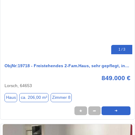
1 / 3
ObjNr:19718 - Freistehendes 2-Fam.Haus, sehr gepflegt, in…
849.000 €
Lorsch, 64653
Haus
ca. 206,00 m²
Zimmer 8
★
➦
➜