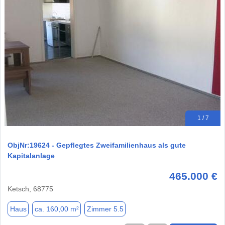
1 / 7
ObjNr:19624 - Gepflegtes Zweifamilienhaus als gute
Kapitalanlage
465.000 €
Ketsch, 68775
Haus
ca. 160,00 m²
Zimmer 5.5