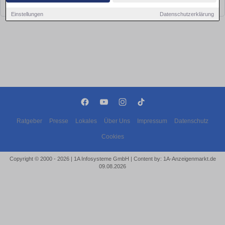
bald wieder vorbei!
Einstellungen
Datenschutzerklärung
Ratgeber
Presse
Lokales
Über Uns
Impressum
Datenschutz
Cookies
Copyright © 2000 - 2026 | 1A Infosysteme GmbH | Content by: 1A-Anzeigenmarkt.de
09.08.2026