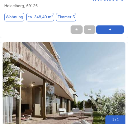
Heidelberg, 69126
Wohnung
ca. 348,40 m²
Zimmer 5
★
➦
➜
1 / 1