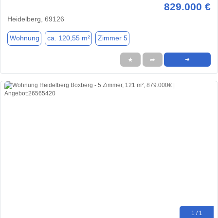
829.000 €
Heidelberg, 69126
Wohnung
ca. 120,55 m²
Zimmer 5
★
➦
➜
1 / 1