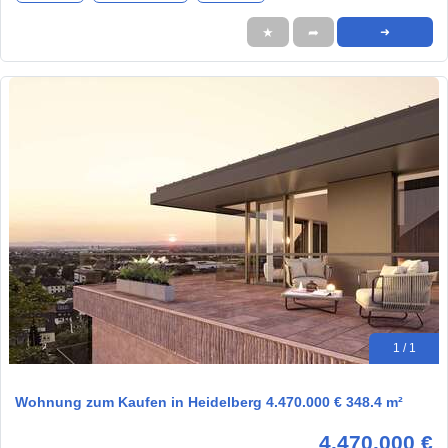
★
➦
➜
1 / 1
Wohnung zum Kaufen in Heidelberg 4.470.000 € 348.4 m²
4.470.000 €