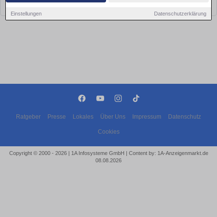
bald wieder vorbei!
Einstellungen
Datenschutzerklärung
Ratgeber
Presse
Lokales
Über Uns
Impressum
Datenschutz
Cookies
Copyright © 2000 - 2026 | 1A Infosysteme GmbH | Content by: 1A-Anzeigenmarkt.de
08.08.2026