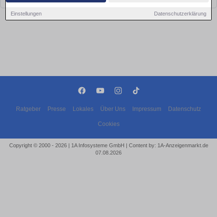
Einstellungen
Datenschutzerklärung
Ratgeber
Presse
Lokales
Über Uns
Impressum
Datenschutz
Cookies
Copyright © 2000 - 2026 | 1A Infosysteme GmbH | Content by: 1A-Anzeigenmarkt.de
07.08.2026