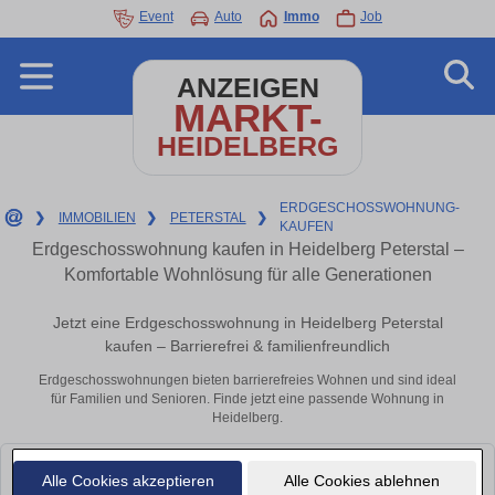
Event
Auto
Immo
Job
ANZEIGEN
MARKT-
HEIDELBERG
ERDGESCHOSSWOHNUNG-
❯
IMMOBILIEN
❯
PETERSTAL
❯
KAUFEN
Erdgeschosswohnung kaufen in Heidelberg Peterstal –
Komfortable Wohnlösung für alle Generationen
Jetzt eine Erdgeschosswohnung in Heidelberg Peterstal
kaufen – Barrierefrei & familienfreundlich
Erdgeschosswohnungen bieten barrierefreies Wohnen und sind ideal
für Familien und Senioren. Finde jetzt eine passende Wohnung in
Heidelberg.
Leider konnten wir derzeit keine passenden Objekte finden. Schauen Sie
Alle Cookies akzeptieren
Alle Cookies ablehnen
bald wieder vorbei!