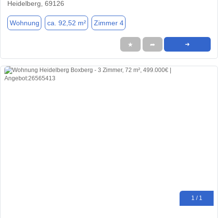
Heidelberg, 69126
Wohnung
ca. 92,52 m²
Zimmer 4
★
➦
➜
1 / 1