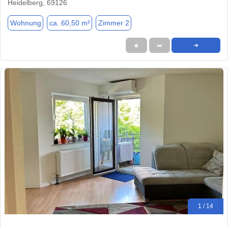
Heidelberg, 69126
Wohnung
ca. 60,50 m²
Zimmer 2
★
➦
➜
1 / 14