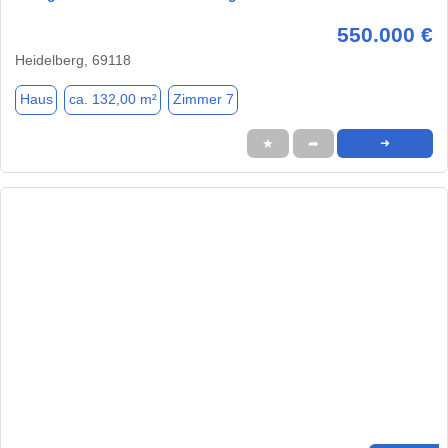
550.000 €
Heidelberg, 69118
Haus
ca. 132,00 m²
Zimmer 7
★
➦
➜