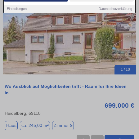
Einstellungen
Datenschutzerklärung
1 / 10
Wo Ausblick auf Möglichkeiten trifft - Raum für Ihre Ideen
in…
699.000 €
Heidelberg, 69118
Haus
ca. 245,00 m²
Zimmer 9