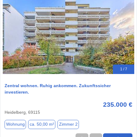
1 / 7
Zentral wohnen. Ruhig ankommen. Zukunftssicher
investieren.
235.000 €
Heidelberg, 69115
Wohnung
ca. 50,00 m²
Zimmer 2