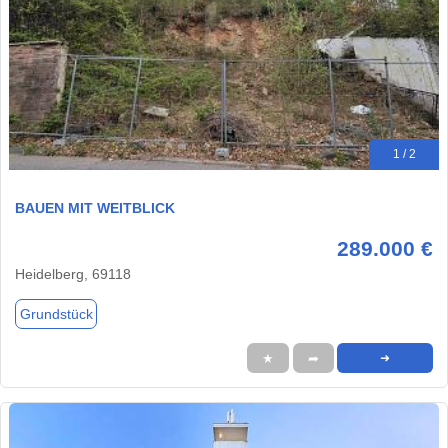
1 / 2
BAUEN MIT WEITBLICK
289.000 €
Heidelberg, 69118
Grundstück
★
➦
➜