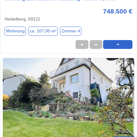
748.500 €
Heidelberg, 69121
Wohnung
ca. 107,00 m²
Zimmer 4
★
➦
➜