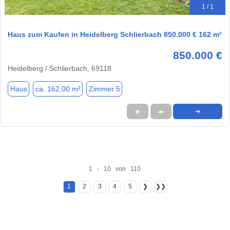
1 / 1
Haus zum Kaufen in Heidelberg Schlierbach 850.000 € 162 m²
850.000 €
Heidelberg / Schlierbach, 69118
Haus
ca. 162,00 m²
Zimmer 5
★
➦
➜
1 - 10 von 110
1
2
3
4
5
❯
❯❯