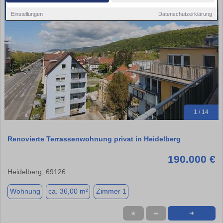
Einstellungen
Datenschutzerklärung
1 / 14
Renovierte Terrassenwohnung privat in Heidelberg
190.000 €
Heidelberg, 69126
Wohnung
ca. 36,00 m²
Zimmer 1
★
➦
➜