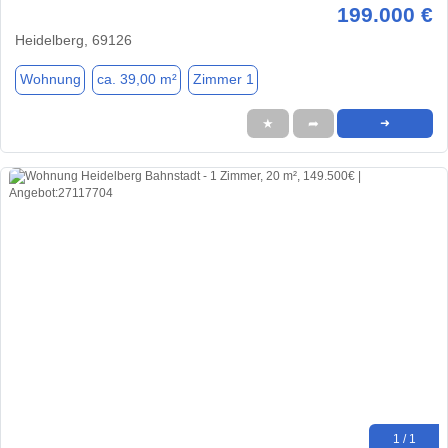
199.000 €
Heidelberg, 69126
Wohnung
ca. 39,00 m²
Zimmer 1
★
➦
➜
1 / 1