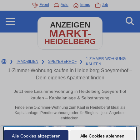
Event
Auto
Immo
Job
ANZEIGEN
MARKT-
HEIDELBERG
1-ZIMMER-WOHNUNG-
❯
IMMOBILIEN
❯
SPEYERERHOF
❯
KAUFEN
1-Zimmer-Wohnung kaufen in Heidelberg Speyererhof –
Dein eigenes Apartment finden
Jetzt eine Einzimmerwohnung in Heidelberg Speyererhof
kaufen – Kapitalanlage & Selbstnutzung
Finde eine 1-Zimmer-Wohnung zum Kauf in Heidelberg! Ideal als
Kapitalanlage, Pendlerwohnung oder für Singles – jetzt Angebote
entdecken.
Alle Cookies akzeptieren
Alle Cookies ablehnen