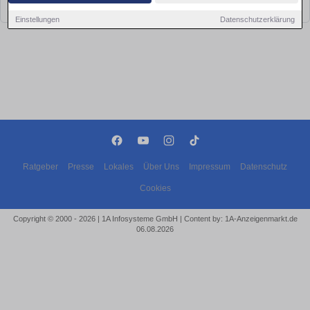
bald wieder vorbei!
Einstellungen
Datenschutzerklärung
Ratgeber
Presse
Lokales
Über Uns
Impressum
Datenschutz
Cookies
Copyright © 2000 - 2026 | 1A Infosysteme GmbH | Content by: 1A-Anzeigenmarkt.de
06.08.2026