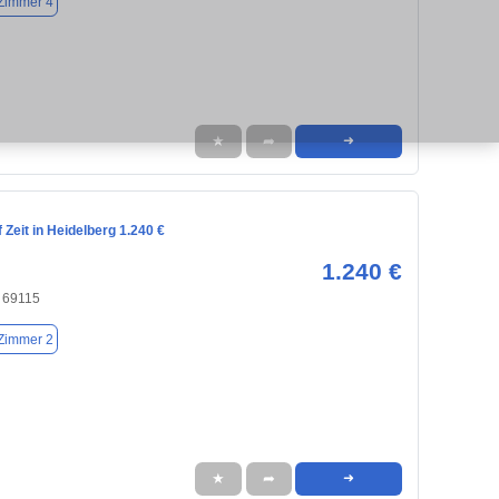
Zimmer 4
★
➦
➜
Zeit in Heidelberg 1.240 €
1.240 €
, 69115
Zimmer 2
★
➦
➜