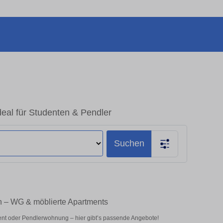
eal für Studenten & Pendler
Suchen
en – WG & möblierte Apartments
ent oder Pendlerwohnung – hier gibt’s passende Angebote!