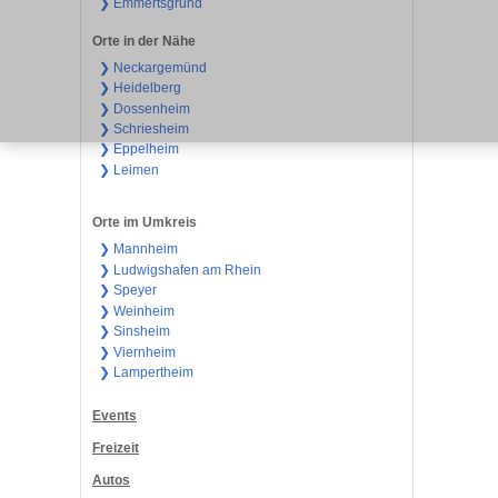
❯ Emmertsgrund
Orte in der Nähe
❯ Neckargemünd
❯ Heidelberg
❯ Dossenheim
❯ Schriesheim
❯ Eppelheim
❯ Leimen
Orte im Umkreis
❯ Mannheim
❯ Ludwigshafen am Rhein
❯ Speyer
❯ Weinheim
❯ Sinsheim
❯ Viernheim
❯ Lampertheim
Events
Freizeit
Autos